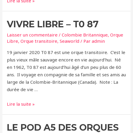
Les
Lire la suite »
orques
résidentes
VIVRE LIBRE – T0 87
du
Sud
Laisser un commentaire
/
Colombie Britannique
,
Orque
ont
Libre
,
Orque transitoire
,
Seaworld
/ Par
admin
accueilli
un
19 janvier 2020 T0 87 est une orque transitoire. C’est le
nouveau
plus vieux mâle sauvage encore en vie aujourd’hui. Né
bébé
en 1962, T0 87 est aujourd’hui âgé d’un peu plus de 60
ans. Il voyage en compagnie de sa famille et ses amis au
large de la Colombie-Britannique (Canada). Note : La
durée de vie …
Vivre
Lire la suite »
LIBRE
–
LE POD A5 DES ORQUES
T0