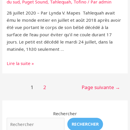
du sud
,
Puget Sound
,
Tahlequah
,
Tofino
/ Par
admin
!
28 juillet 2020 – Par Lynda V. Mapes Tahlequah avait
ému le monde entier en juillet et août 2018 après avoir
été vue portant le corps de son bébé décédé à la
surface de l’eau pour éviter qu’il ne coule durant 17
jours. Le petit est décédé le mardi 24 juillet, dans la
matinée, 1h30 seulement …
Orques
Lire la suite »
résidentes
du
Sud
Pagination
1
2
Page suivante
→
–
des
Tahlequah
publications
(J35)
Rechercher
de
nouveau
RECHERCHER
enceinte