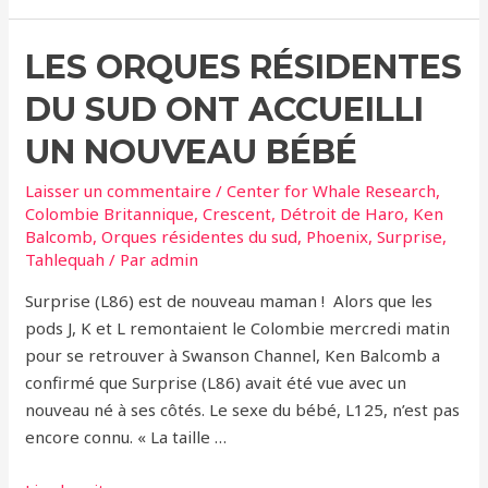
des
orques
LES ORQUES RÉSIDENTES
grâce
à
DU SUD ONT ACCUEILLI
la
technologie
UN NOUVEAU BÉBÉ
:
Laisser un commentaire
/
Center for Whale Research
,
«
Colombie Britannique
,
Crescent
,
Détroit de Haro
,
Ken
Des
Balcomb
,
Orques résidentes du sud
,
Phoenix
,
Surprise
,
images
Tahlequah
/ Par
admin
à
Surprise (L86) est de nouveau maman ! Alors que les
couper
pods J, K et L remontaient le Colombie mercredi matin
le
pour se retrouver à Swanson Channel, Ken Balcomb a
souffle
confirmé que Surprise (L86) avait été vue avec un
»
nouveau né à ses côtés. Le sexe du bébé, L125, n’est pas
encore connu. « La taille …