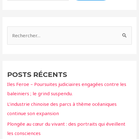
!
R
e
c
h
e
POSTS RÉCENTS
r
Iles Feroe – Poursuites judiciaires engagées contre les
c
baleiniers ; le grind suspendu.
h
L’industrie chinoise des parcs à thème océaniques
e
continue son expansion
r
Plongée au cœur du vivant : des portraits qui éveillent
:
les consciences