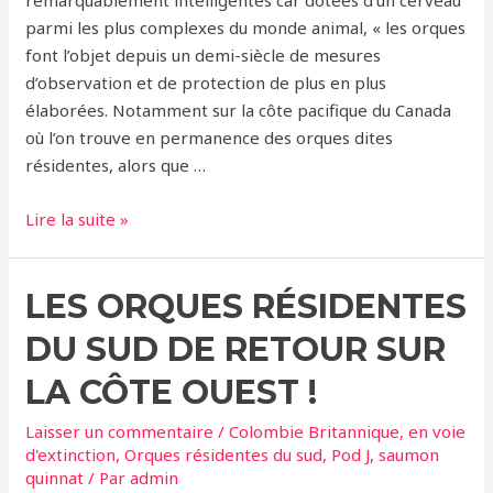
par
parmi les plus complexes du monde animal, « les orques
la
font l’objet depuis un demi-siècle de mesures
marine
d’observation et de protection de plus en plus
américaine
élaborées. Notamment sur la côte pacifique du Canada
où l’on trouve en permanence des orques dites
résidentes, alors que …
«
Lire la suite »
Orques
en
LES ORQUES RÉSIDENTES
péril
»
DU SUD DE RETOUR SUR
LA CÔTE OUEST !
Laisser un commentaire
/
Colombie Britannique
,
en voie
d'extinction
,
Orques résidentes du sud
,
Pod J
,
saumon
quinnat
/ Par
admin