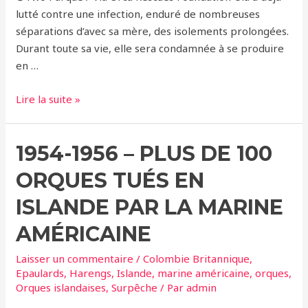
d’alimentation
lutté contre une infection, enduré de nombreuses
traditionnelles
séparations d’avec sa mère, des isolements prolongées.
en
Durant toute sa vie, elle sera condamnée à se produire
Colombie-
en …
Britannique….Avec
un
Morgan
Lire la suite »
bébé
–
Springer,
1954-1956 – PLUS DE 100
2
orques
ORQUES TUÉS EN
–
2
ISLANDE PAR LA MARINE
destins
AMÉRICAINE
Laisser un commentaire
/
Colombie Britannique
,
Epaulards
,
Harengs
,
Islande
,
marine américaine
,
orques
,
Orques islandaises
,
Surpêche
/ Par
admin