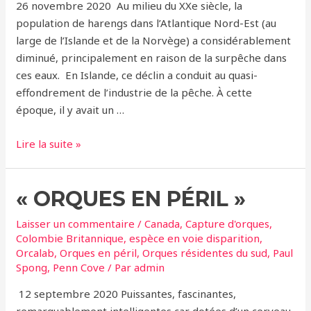
26 novembre 2020 Au milieu du XXe siècle, la
population de harengs dans l’Atlantique Nord-Est (au
large de l’Islande et de la Norvège) a considérablement
diminué, principalement en raison de la surpêche dans
ces eaux. En Islande, ce déclin a conduit au quasi-
effondrement de l’industrie de la pêche. À cette
époque, il y avait un …
1954-
Lire la suite »
1956
–
« ORQUES EN PÉRIL »
Plus
de
Laisser un commentaire
/
Canada
,
Capture d'orques
,
100
Colombie Britannique
,
espèce en voie disparition
,
orques
Orcalab
,
Orques en péril
,
Orques résidentes du sud
,
Paul
tués
Spong
,
Penn Cove
/ Par
admin
en
12 septembre 2020 Puissantes, fascinantes,
Islande
remarquablement intelligentes car dotées d’un cerveau