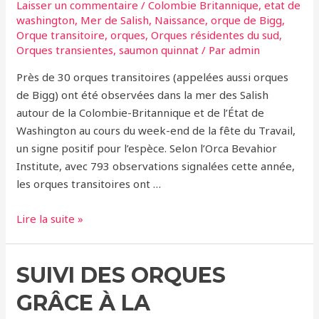
Laisser un commentaire
/
Colombie Britannique
,
etat de
washington
,
Mer de Salish
,
Naissance
,
orque de Bigg
,
Orque transitoire
,
orques
,
Orques résidentes du sud
,
Orques transientes
,
saumon quinnat
/ Par
admin
Près de 30 orques transitoires (appelées aussi orques
de Bigg) ont été observées dans la mer des Salish
autour de la Colombie-Britannique et de l’État de
Washington au cours du week-end de la fête du Travail,
un signe positif pour l’espèce. Selon l’Orca Bevahior
Institute, avec 793 observations signalées cette année,
les orques transitoires ont …
Observation
Lire la suite »
record
d’orques
SUIVI DES ORQUES
transitoires
alors
GRÂCE À LA
que