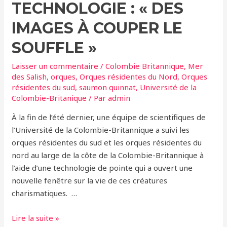
cette
TECHNOLOGIE : « DES
population
IMAGES À COUPER LE
prospère
sur
SOUFFLE »
les
Laisser un commentaire
/
Colombie Britannique
,
Mer
côtes
des Salish
,
orques
,
Orques résidentes du Nord
,
Orques
de
résidentes du sud
,
saumon quinnat
,
Université de la
Colombie-
Colombie-Britanique
/ Par
admin
Britannique
À la fin de l’été dernier, une équipe de scientifiques de
!
l’Université de la Colombie-Britannique a suivi les
orques résidentes du sud et les orques résidentes du
nord au large de la côte de la Colombie-Britannique à
l’aide d’une technologie de pointe qui a ouvert une
nouvelle fenêtre sur la vie de ces créatures
charismatiques. …
Suivi
Lire la suite »