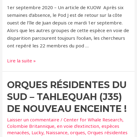
1er septembre 2020 – Un article de KUOW Après six
semaines d‘absence, le Pod J est de retour sur la côte
ouest de l’île de Juan depuis ce mardi 1er septembre.
Alors que les autres groupes de cette espèce en voie de
disparition parcourent toujours l’océan, les chercheurs
ont repéré les 22 membres du pod …
Les
Lire la suite »
Orques
résidentes
ORQUES RÉSIDENTES DU
du
Sud
SUD – TAHLEQUAH (J35)
de
retour
DE NOUVEAU ENCEINTE !
sur
Laisser un commentaire
/
Center for Whale Research
,
la
Colombie Britannique
,
en voie d'extinction
,
espèces
côte
menacées
,
Lucky
,
Naissance
,
orques
,
Orques résidentes
ouest