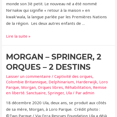
monde son 3è petit. Le nouveau né a été nommé
Ne’nakw qui signifie « retour à la maison » en
kwak’wala, la langue parlée par les Premières Nations
de la région. Les deux autres enfants de …
Le
Lire la suite »
Pod
A5
MORGAN – SPRINGER, 2
des
orques
ORQUES – 2 DESTINS
résidentes
du
Laisser un commentaire
/
Captivité des orques
,
Nord
Colombie Britannique
,
Delphinarium
,
Harderwijk
,
Loro
Parque
,
Morgan
,
Orques libres
,
Réhabilitation
,
Remise
de
en liberté. Sanctuaire
,
Springer
,
Ula
/ Par
admin
retour
vers
18 décembre 2020 Ula, deux ans, se produit aux côtés
leurs
de sa mère, Morgan, à Loro Parque. Crédit photo :
aires
©Two Parque / Via Orca Rescues Foundation Ula a déjà