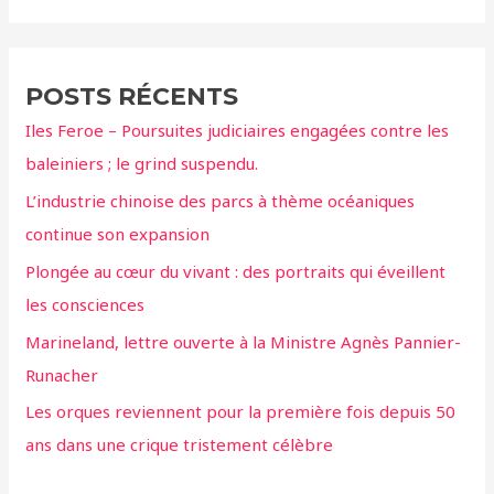
c
h
e
POSTS RÉCENTS
r
Iles Feroe – Poursuites judiciaires engagées contre les
c
baleiniers ; le grind suspendu.
h
L’industrie chinoise des parcs à thème océaniques
e
continue son expansion
r
Plongée au cœur du vivant : des portraits qui éveillent
:
les consciences
Marineland, lettre ouverte à la Ministre Agnès Pannier-
Runacher
Les orques reviennent pour la première fois depuis 50
ans dans une crique tristement célèbre