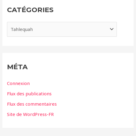
i
CATÉGORIES
v
e
C
s
a
t
é
g
MÉTA
o
r
Connexion
i
Flux des publications
e
Flux des commentaires
s
Site de WordPress-FR