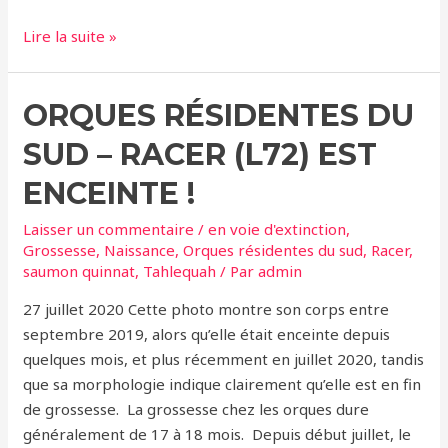
Orques
Lire la suite »
résidentes
du
ORQUES RÉSIDENTES DU
Sud
–
SUD – RACER (L72) EST
Tahlequah
(J35)
ENCEINTE !
de
Laisser un commentaire
/
en voie d'extinction
,
nouveau
Grossesse
,
Naissance
,
Orques résidentes du sud
,
Racer
,
enceinte
saumon quinnat
,
Tahlequah
/ Par
admin
!
27 juillet 2020 Cette photo montre son corps entre
septembre 2019, alors qu’elle était enceinte depuis
quelques mois, et plus récemment en juillet 2020, tandis
que sa morphologie indique clairement qu’elle est en fin
de grossesse. La grossesse chez les orques dure
généralement de 17 à 18 mois. Depuis début juillet, le