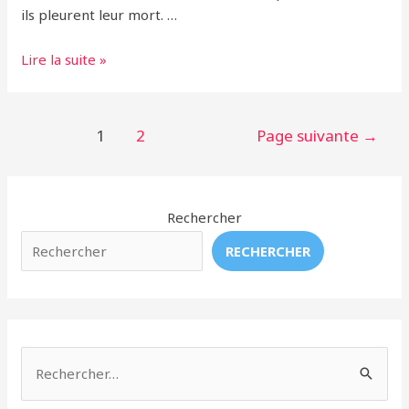
ils pleurent leur mort. …
La
Lire la suite »
douleur
d’une
mère
Pagination
1
2
Page suivante
→
des
publications
Rechercher
RECHERCHER
R
e