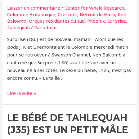
pas
Laisser un commentaire
/
Center for Whale Research
,
portées
Colombie Britannique
,
Crescent
,
Détroit de Haro
,
Ken
aussi
Balcomb
,
Orques résidentes du sud
,
Phoenix
,
Surprise
,
bien
Tahlequah
/ Par
admin
depuis
Surprise (L86) est de nouveau maman ! Alors que les
une
pods J, K et L remontaient le Colombie mercredi matin
décennie
pour se retrouver à Swanson Channel, Ken Balcomb a
!
confirmé que Surprise (L86) avait été vue avec un
nouveau né à ses côtés. Le sexe du bébé, L125, n’est pas
encore connu. « La taille …
Les
Lire la suite »
orques
résidentes
LE BÉBÉ DE TAHLEQUAH
du
Sud
(J35) EST UN PETIT MÂLE
ont