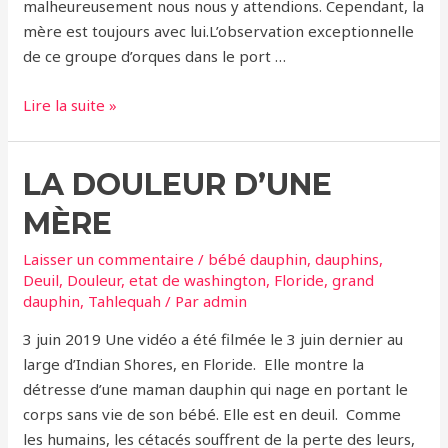
malheureusement nous nous y attendions. Cependant, la
mère est toujours avec lui.L’observation exceptionnelle
de ce groupe d’orques dans le port …
Orques
Lire la suite »
dans
le
LA DOULEUR D’UNE
port
de
MÈRE
Gênes,
de
Laisser un commentaire
/
bébé dauphin
,
dauphins
,
la
Deuil
,
Douleur
,
etat de washington
,
Floride
,
grand
dauphin
,
Tahlequah
/ Par
admin
joie
à
3 juin 2019 Une vidéo a été filmée le 3 juin dernier au
la
large d’Indian Shores, en Floride. Elle montre la
tristesse
détresse d’une maman dauphin qui nage en portant le
corps sans vie de son bébé. Elle est en deuil. Comme
les humains, les cétacés souffrent de la perte des leurs,