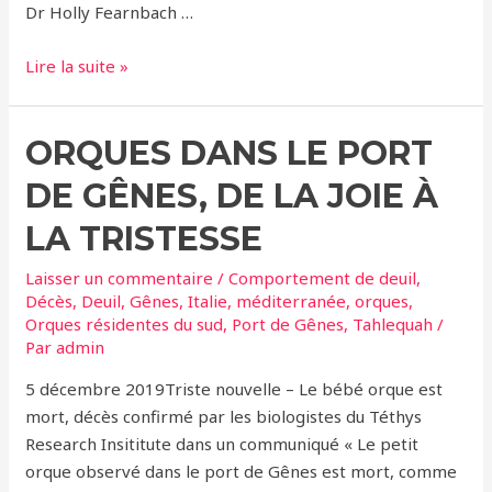
Dr Holly Fearnbach …
Orques
Lire la suite »
résidentes
du
ORQUES DANS LE PORT
Sud
–
DE GÊNES, DE LA JOIE À
Racer
(L72)
LA TRISTESSE
est
Laisser un commentaire
/
Comportement de deuil
,
enceinte
Décès
,
Deuil
,
Gênes
,
Italie
,
méditerranée
,
orques
,
!
Orques résidentes du sud
,
Port de Gênes
,
Tahlequah
/
Par
admin
5 décembre 2019Triste nouvelle – Le bébé orque est
mort, décès confirmé par les biologistes du Téthys
Research Insititute dans un communiqué « Le petit
orque observé dans le port de Gênes est mort, comme