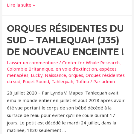
Orques
Lire la suite »
résidentes
du
ORQUES RÉSIDENTES DU
Sud
–
SUD – TAHLEQUAH (J35)
Tahlequah
de
DE NOUVEAU ENCEINTE !
nouveau
Laisser un commentaire
/
Center for Whale Research
,
Maman
Colombie Britannique
,
en voie d'extinction
,
espèces
!
menacées
,
Lucky
,
Naissance
,
orques
,
Orques résidentes
du sud
,
Puget Sound
,
Tahlequah
,
Tofino
/ Par
admin
28 juillet 2020 – Par Lynda V. Mapes Tahlequah avait
ému le monde entier en juillet et août 2018 après avoir
été vue portant le corps de son bébé décédé à la
surface de l’eau pour éviter qu’il ne coule durant 17
jours. Le petit est décédé le mardi 24 juillet, dans la
matinée, 1h30 seulement …