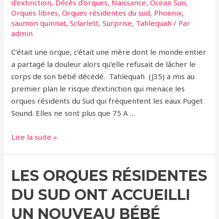
d'extinction
,
Décès d'orques
,
Naissance
,
Ocean Sun
,
Orques libres
,
Orques résidentes du sud
,
Phoenix
,
saumon quinnat
,
Sclarlett
,
Surprise
,
Tahlequah
/ Par
admin
C’était une orque, c’était une mère dont le monde entier
a partagé la douleur alors qu’elle refusait de lâcher le
corps de son bébé décédé. Tahlequah (J35) a mis au
premier plan le risque d’extinction qui menace les
orques résidents du Sud qui fréquentent les eaux Puget
Sound. Elles ne sont plus que 75 A …
Les
Lire la suite »
orques
résidentes
LES ORQUES RÉSIDENTES
du
Sud
DU SUD ONT ACCUEILLI
ne
sont
UN NOUVEAU BÉBÉ