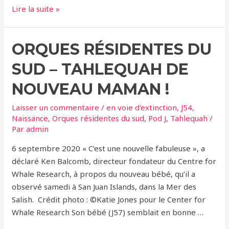
Les
Lire la suite »
entreprises
de
ORQUES RÉSIDENTES DU
whale
watching
SUD – TAHLEQUAH DE
priées
d’arrêter
NOUVEAU MAMAN !
de
Laisser un commentaire
/
en voie d'extinction
,
J54
,
déranger
Naissance
,
Orques résidentes du sud
,
Pod J
,
Tahlequah
/
les
Par
admin
orques
6 septembre 2020 « C’est une nouvelle fabuleuse », a
résidentes,
déclaré Ken Balcomb, directeur fondateur du Centre for
une
Whale Research, à propos du nouveau bébé, qu’il a
espèce
observé samedi à San Juan Islands, dans la Mer des
en
Salish. Crédit photo : ©Katie Jones pour le Center for
danger
Whale Research Son bébé (J57) semblait en bonne …
critique
d’extinction