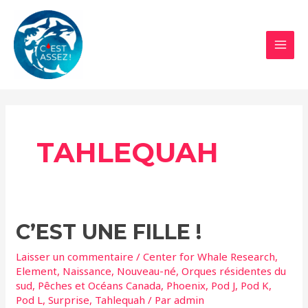
Aller
au
contenu
MAI
MEN
TAHLEQUAH
C’EST UNE FILLE !
Laisser un commentaire
/
Center for Whale Research
,
Element
,
Naissance
,
Nouveau-né
,
Orques résidentes du
sud
,
Pêches et Océans Canada
,
Phoenix
,
Pod J
,
Pod K
,
Pod L
,
Surprise
,
Tahlequah
/ Par
admin