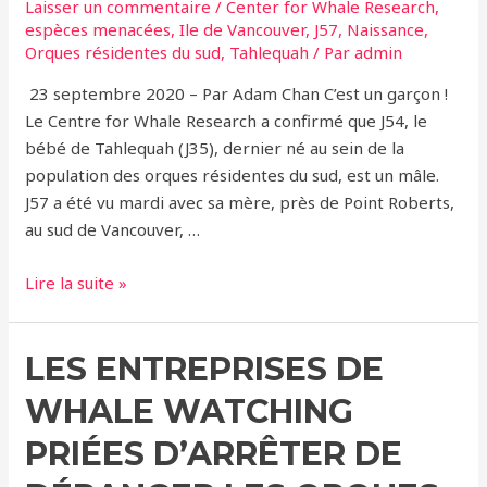
accueilli
Laisser un commentaire
/
Center for Whale Research
,
un
espèces menacées
,
Ile de Vancouver
,
J57
,
Naissance
,
Orques résidentes du sud
,
Tahlequah
/ Par
admin
nouveau
bébé
23 septembre 2020 – Par Adam Chan C’est un garçon !
Le Centre for Whale Research a confirmé que J54, le
bébé de Tahlequah (J35), dernier né au sein de la
population des orques résidentes du sud, est un mâle.
J57 a été vu mardi avec sa mère, près de Point Roberts,
au sud de Vancouver, …
Le
Lire la suite »
bébé
de
LES ENTREPRISES DE
Tahlequah
(J35)
WHALE WATCHING
est
un
PRIÉES D’ARRÊTER DE
petit