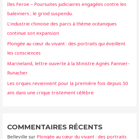
Iles Feroe – Poursuites judiciaires engagées contre les
c
baleiniers ; le grind suspendu.
h
L’industrie chinoise des parcs à thème océaniques
e
continue son expansion
r
Plongée au cœur du vivant : des portraits qui éveillent
:
les consciences
Marineland, lettre ouverte à la Ministre Agnès Pannier-
Runacher
Les orques reviennent pour la première fois depuis 50
ans dans une crique tristement célèbre
COMMENTAIRES RÉCENTS
Belleville
sur
Plongée au cœur du vivant : des portraits