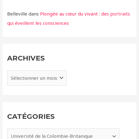
Belleville
dans
Plongée au cœur du vivant : des portraits
qui éveillent les consciences
ARCHIVES
A
r
c
h
i
CATÉGORIES
v
e
C