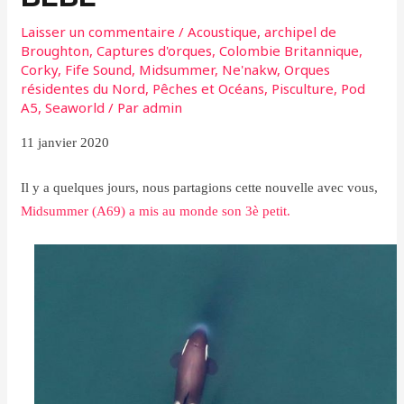
Laisser un commentaire
/
Acoustique
,
archipel de
Broughton
,
Captures d'orques
,
Colombie Britannique
,
Corky
,
Fife Sound
,
Midsummer
,
Ne'nakw
,
Orques
résidentes du Nord
,
Pêches et Océans
,
Pisculture
,
Pod
A5
,
Seaworld
/ Par
admin
11 janvier 2020
Il y a quelques jours, nous partagions cette nouvelle avec vous,
Midsummer (A69) a mis au monde son 3è petit.