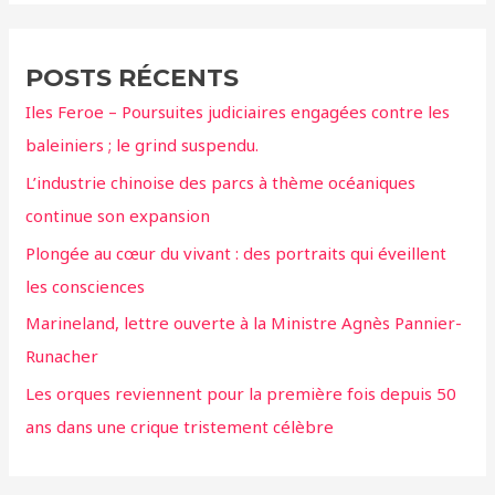
h
e
POSTS RÉCENTS
r
Iles Feroe – Poursuites judiciaires engagées contre les
c
baleiniers ; le grind suspendu.
h
L’industrie chinoise des parcs à thème océaniques
e
continue son expansion
r
Plongée au cœur du vivant : des portraits qui éveillent
:
les consciences
Marineland, lettre ouverte à la Ministre Agnès Pannier-
Runacher
Les orques reviennent pour la première fois depuis 50
ans dans une crique tristement célèbre