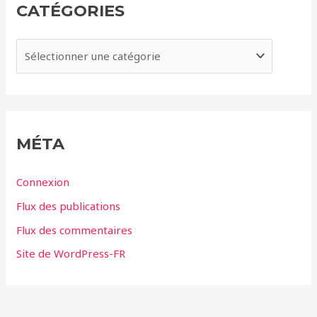
i
CATÉGORIES
v
e
C
s
a
t
é
g
MÉTA
o
r
Connexion
i
Flux des publications
e
Flux des commentaires
s
Site de WordPress-FR