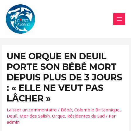
Aller
au
contenu
MAI
MEN
UNE ORQUE EN DEUIL
PORTE SON BÉBÉ MORT
DEPUIS PLUS DE 3 JOURS
: « ELLE NE VEUT PAS
LÂCHER »
Laisser un commentaire
/
Bébé
,
Colombie Britannique
,
Deuil
,
Mer des Salish
,
Orque
,
Résidentes du Sud
/ Par
admin