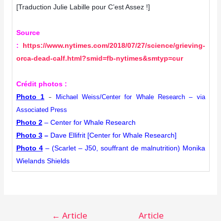
[Traduction Julie Labille pour C’est Assez !]
Source
:
https://www.nytimes.com/2018/07/27/science/grieving-
orca-dead-calf.html?smid=fb-nytimes&smtyp=cur
Crédit photos :
–
Photo 1
Michael Weiss/Center for Whale Research – via
Associated Press
Photo 2
–
Center for Whale Research
Photo 3
–
Dave Ellifrit [Center for Whale Research]
Photo 4
– (Scarlet – J50, souffrant de malnutrition) Monika
Wielands Shields
Navigation
←
Article
Article