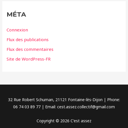
é
g
MÉTA
o
r
Connexion
i
Flux des publications
e
Flux des commentaires
s
Site de WordPress-FR
32 Rue Robert Schuman, 21121 Fontaine-lès-Dijon | Phone:
06 74 03 89 77 | Email: cest.assez.collectif@gmail.com
Copyright © 2026 C'est assez