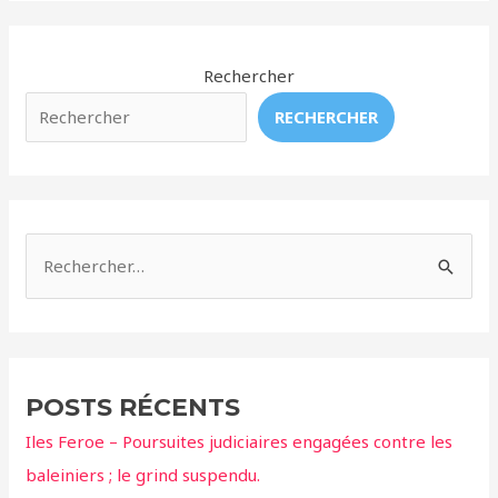
Rechercher
RECHERCHER
R
e
c
h
e
POSTS RÉCENTS
r
Iles Feroe – Poursuites judiciaires engagées contre les
c
baleiniers ; le grind suspendu.
h