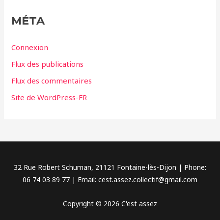
g
MÉTA
o
r
Connexion
i
Flux des publications
e
Flux des commentaires
s
Site de WordPress-FR
32 Rue Robert Schuman, 21121 Fontaine-lès-Dijon | Phone:
06 74 03 89 77 | Email: cest.assez.collectif@gmail.com
Copyright © 2026 C'est assez