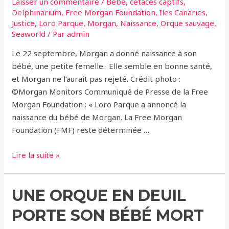
Laisser un commentaire
/
Bébé
,
cétacés captifs
,
Delphinarium
,
Free Morgan Foundation
,
Iles Canaries
,
Justice
,
Loro Parque
,
Morgan
,
Naissance
,
Orque sauvage
,
Seaworld
/ Par
admin
Le 22 septembre, Morgan a donné naissance à son
bébé, une petite femelle. Elle semble en bonne santé,
et Morgan ne l’aurait pas rejeté. Crédit photo :
©Morgan Monitors Communiqué de Presse de la Free
Morgan Foundation : « Loro Parque a annoncé la
naissance du bébé de Morgan. La Free Morgan
Foundation (FMF) reste déterminée …
Loro
Lire la suite »
Parque
(Iles
UNE ORQUE EN DEUIL
Canaries)
–
PORTE SON BÉBÉ MORT
Un