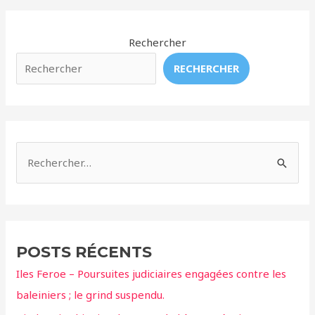
en
deuil
porte
Rechercher
son
RECHERCHER
bébé
mort
depuis
plus
de
R
3
e
jours
c
:
«
h
Elle
e
POSTS RÉCENTS
ne
r
veut
Iles Feroe – Poursuites judiciaires engagées contre les
c
pas
baleiniers ; le grind suspendu.
h
lâcher