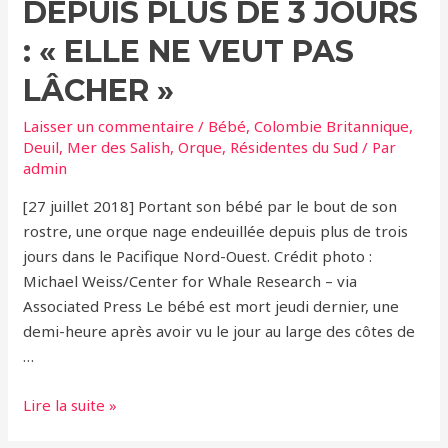
petit
DEPUIS PLUS DE 3 JOURS
esclave
: « ELLE NE VEUT PAS
est
né
LÂCHER »
Laisser un commentaire
/
Bébé
,
Colombie Britannique
,
Deuil
,
Mer des Salish
,
Orque
,
Résidentes du Sud
/ Par
admin
[27 juillet 2018] Portant son bébé par le bout de son
rostre, une orque nage endeuillée depuis plus de trois
jours dans le Pacifique Nord-Ouest. Crédit photo :
Michael Weiss/Center for Whale Research – via
Associated Press Le bébé est mort jeudi dernier, une
demi-heure après avoir vu le jour au large des côtes de
…
Une
Lire la suite »
orque