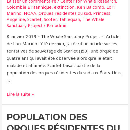
Laisser un commentaire
/
Center for Whale Research
,
Colombie Britannique
,
extinction
,
Ken Balcomb
,
Lori
Marino
,
NOAA
,
Orques résidentes du sud
,
Princess
Angeline
,
Scarlet
,
Scoter
,
Tahlequah
,
The Whale
Sanctuary Project
/ Par
admin
8 janvier 2019 – The Whale Sanctuary Project – Article
de Lori Marino L’été dernier, j’ai écrit un article sur les
tentatives de sauvetage de Scarlet (J50), une orque de
quatre ans qui avait été observée alors qu’elle était
malade et affamée. Scarlet faisait partie de la
population des orques résidentes du sud aux États-Unis,
…
Orques
Lire la suite »
résidentes
du
POPULATION DES
sud
–
ORQUES RÉSIDENTES DU