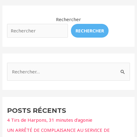
orques
résidentes
du
Rechercher
sud,
RECHERCHER
deux
orques
en
danger
R
e
c
h
e
POSTS RÉCENTS
r
4 Tirs de Harpons, 31 minutes d’agonie
c
UN ARRÊTÉ DE COMPLAISANCE AU SERVICE DE
h