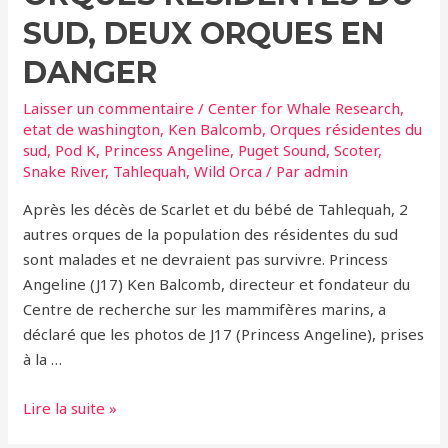
Extinction
–
SUD, DEUX ORQUES EN
Et
DANGER
si
elles
Laisser un commentaire
/
Center for Whale Research
,
savaient
etat de washington
,
Ken Balcomb
,
Orques résidentes du
?
sud
,
Pod K
,
Princess Angeline
,
Puget Sound
,
Scoter
,
Snake River
,
Tahlequah
,
Wild Orca
/ Par
admin
Après les décès de Scarlet et du bébé de Tahlequah, 2
autres orques de la population des résidentes du sud
sont malades et ne devraient pas survivre. Princess
Angeline (J17) Ken Balcomb, directeur et fondateur du
Centre de recherche sur les mammifères marins, a
déclaré que les photos de J17 (Princess Angeline), prises
à la …
Population
Lire la suite »
des