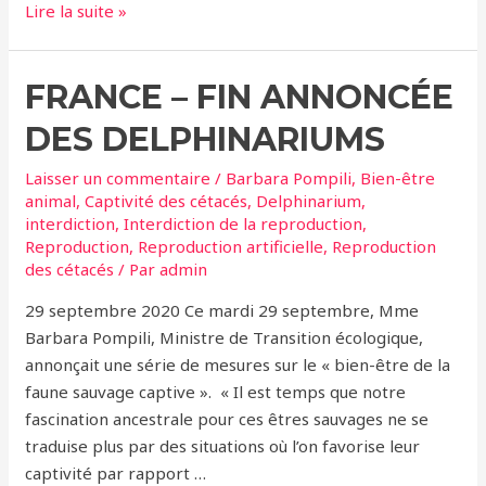
La
Lire la suite »
science
et
FRANCE – FIN ANNONCÉE
le
bien-
DES DELPHINARIUMS
être
ne
Laisser un commentaire
/
Barbara Pompili
,
Bien-être
justifient
animal
,
Captivité des cétacés
,
Delphinarium
,
interdiction
,
Interdiction de la reproduction
,
pas
Reproduction
,
Reproduction artificielle
,
Reproduction
le
des cétacés
/ Par
admin
maintien
de
29 septembre 2020 Ce mardi 29 septembre, Mme
la
Barbara Pompili, Ministre de Transition écologique,
reproduction
annonçait une série de mesures sur le « bien-être de la
des
faune sauvage captive ». « Il est temps que notre
cétacés
fascination ancestrale pour ces êtres sauvages ne se
traduise plus par des situations où l’on favorise leur
captivité par rapport …