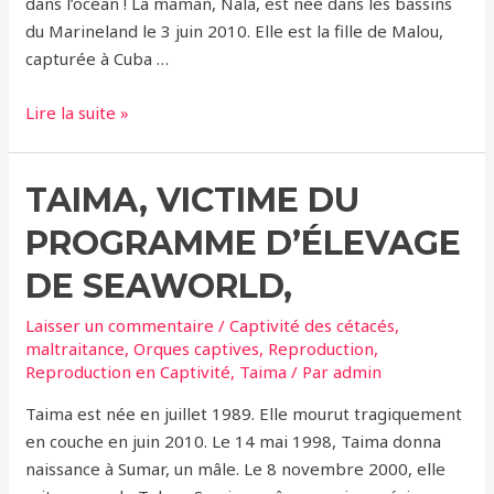
dans l’océan ! La maman, Nala, est née dans les bassins
du Marineland le 3 juin 2010. Elle est la fille de Malou,
capturée à Cuba …
Marineland
Lire la suite »
–
Nouvelle
TAIMA, VICTIME DU
naissance
dans
PROGRAMME D’ÉLEVAGE
les
bassins
DE SEAWORLD,
Laisser un commentaire
/
Captivité des cétacés
,
maltraitance
,
Orques captives
,
Reproduction
,
Reproduction en Captivité
,
Taima
/ Par
admin
Taima est née en juillet 1989. Elle mourut tragiquement
en couche en juin 2010. Le 14 mai 1998, Taima donna
naissance à Sumar, un mâle. Le 8 novembre 2000, elle