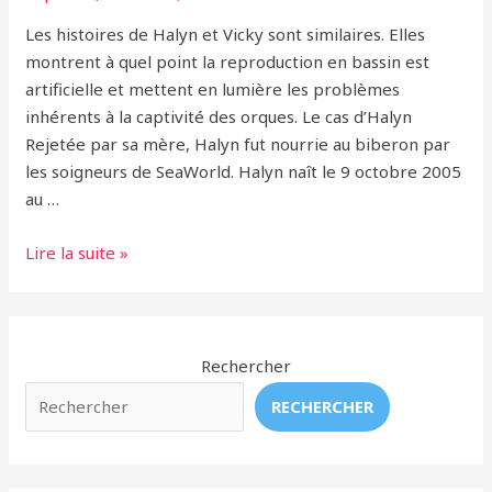
Les histoires de Halyn et Vicky sont similaires. Elles
montrent à quel point la reproduction en bassin est
artificielle et mettent en lumière les problèmes
inhérents à la captivité des orques. Le cas d’Halyn
Rejetée par sa mère, Halyn fut nourrie au biberon par
les soigneurs de SeaWorld. Halyn naît le 9 octobre 2005
au …
Halyn
Lire la suite »
et
Victoria:
Nées
et
Rechercher
Mortes
RECHERCHER
en
Captivité