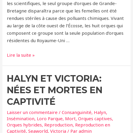
les scientifiques, le seul groupe d’orques de Grande-
Bretagne disparaîtra parce que les femelles ont été
rendues stériles à cause des polluants chimiques. Vivant
au large de la côte ouest de l’Écosse, les huit orques qui
composent ce groupe sont la seule population d’orques
résidentes du Royaume-Uni …
Les
Lire la suite »
produits
chimiques
HALYN ET VICTORIA:
toxiques
sonnent
NÉES ET MORTES EN
le
glas
CAPTIVITÉ
des
Laisser un commentaire
/
Consanguinité
,
Halyn
,
orques
Insémination
,
Loro Parque
,
Mort
,
Orques captives
,
britanniques
Orques hybrides
,
Reproduction
,
Reproduction en
Captivité
,
Seaworld
,
Victoria
/ Par
admin