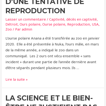
D’UNE TENTATIVE DE
REPRODUCTION
Laisser un commentaire
/
Captivité
,
décès en captivité
,
Détroit
,
Ours polaire
,
Ourse polaire
,
Reproduction
,
USA
,
Zoo
/ Par
admin
L’ourse polaire Anana a été transférée au zoo en janvier
2020. Elle a été présentée à Nuka, l’ours mâle, en mars
de la même année, a indiqué le zoo dans un
communiqué. Les 2 ours ont vécu ensemble « sans
incident » durant une partie de l’année dernière avant
d’être séparés pendant plusieurs mois. Ils …
Zoo
Lire la suite »
de
Detroit
LA SCIENCE ET LE BIEN-
(USA)
–