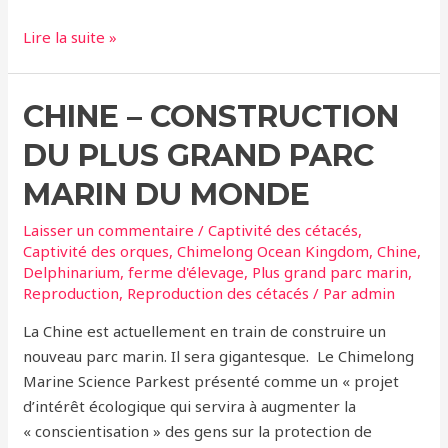
France
Lire la suite »
–
Fin
CHINE – CONSTRUCTION
annoncée
des
DU PLUS GRAND PARC
delphinariums
MARIN DU MONDE
Laisser un commentaire
/
Captivité des cétacés
,
Captivité des orques
,
Chimelong Ocean Kingdom
,
Chine
,
Delphinarium
,
ferme d'élevage
,
Plus grand parc marin
,
Reproduction
,
Reproduction des cétacés
/ Par
admin
La Chine est actuellement en train de construire un
nouveau parc marin. Il sera gigantesque. Le Chimelong
Marine Science Parkest présenté comme un « projet
d’intérêt écologique qui servira à augmenter la
« conscientisation » des gens sur la protection de