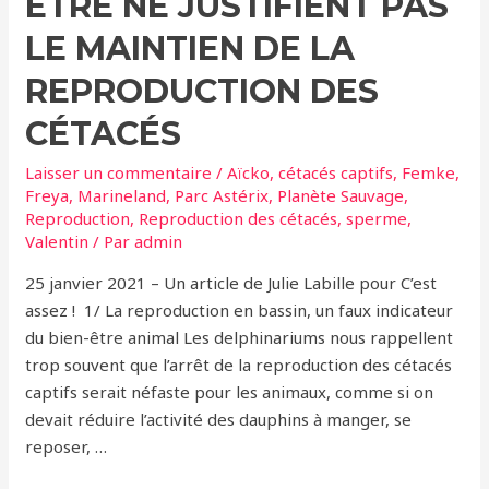
ÊTRE NE JUSTIFIENT PAS
Une
ourse
LE MAINTIEN DE LA
polaire
REPRODUCTION DES
tuée
par
CÉTACÉS
un
Laisser un commentaire
/
Aïcko
,
cétacés captifs
,
Femke
,
mâle
Freya
,
Marineland
,
Parc Astérix
,
Planète Sauvage
,
lors
Reproduction
,
Reproduction des cétacés
,
sperme
,
d’une
Valentin
/ Par
admin
tentative
25 janvier 2021 – Un article de Julie Labille pour C’est
de
assez ! 1/ La reproduction en bassin, un faux indicateur
reproduction
du bien-être animal Les delphinariums nous rappellent
trop souvent que l’arrêt de la reproduction des cétacés
captifs serait néfaste pour les animaux, comme si on
devait réduire l’activité des dauphins à manger, se
reposer, …