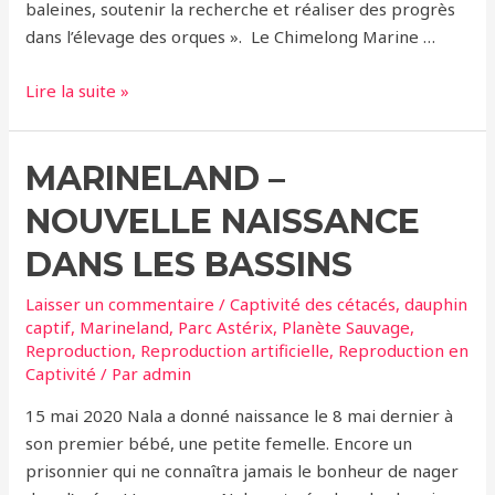
baleines, soutenir la recherche et réaliser des progrès
dans l’élevage des orques ». Le Chimelong Marine …
Chine
Lire la suite »
–
Construction
MARINELAND –
du
plus
NOUVELLE NAISSANCE
grand
parc
DANS LES BASSINS
marin
Laisser un commentaire
/
Captivité des cétacés
,
dauphin
du
captif
,
Marineland
,
Parc Astérix
,
Planète Sauvage
,
monde
Reproduction
,
Reproduction artificielle
,
Reproduction en
Captivité
/ Par
admin
15 mai 2020 Nala a donné naissance le 8 mai dernier à
son premier bébé, une petite femelle. Encore un
prisonnier qui ne connaîtra jamais le bonheur de nager