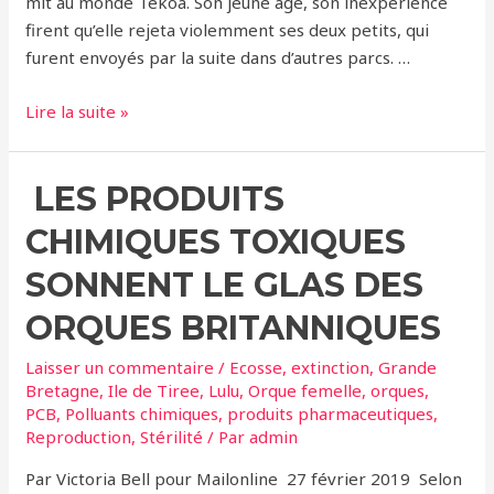
mit au monde Tekoa. Son jeune âge, son inexpérience
firent qu’elle rejeta violemment ses deux petits, qui
furent envoyés par la suite dans d’autres parcs. …
Taima,
Lire la suite »
victime
du
LES PRODUITS
programme
d’élevage
CHIMIQUES TOXIQUES
de
SeaWorld,
SONNENT LE GLAS DES
ORQUES BRITANNIQUES
Laisser un commentaire
/
Ecosse
,
extinction
,
Grande
Bretagne
,
Ile de Tiree
,
Lulu
,
Orque femelle
,
orques
,
PCB
,
Polluants chimiques
,
produits pharmaceutiques
,
Reproduction
,
Stérilité
/ Par
admin
Par Victoria Bell pour Mailonline 27 février 2019 Selon