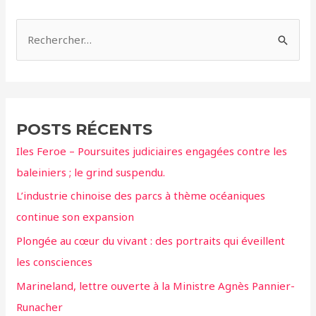
R
e
c
h
e
POSTS RÉCENTS
r
Iles Feroe – Poursuites judiciaires engagées contre les
c
baleiniers ; le grind suspendu.
h
L’industrie chinoise des parcs à thème océaniques
e
continue son expansion
r
Plongée au cœur du vivant : des portraits qui éveillent
:
les consciences
Marineland, lettre ouverte à la Ministre Agnès Pannier-
Runacher