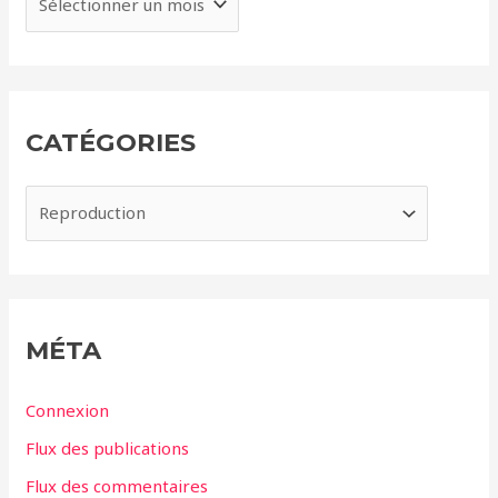
r
c
h
i
CATÉGORIES
v
e
C
s
a
t
é
g
MÉTA
o
r
Connexion
i
Flux des publications
e
Flux des commentaires