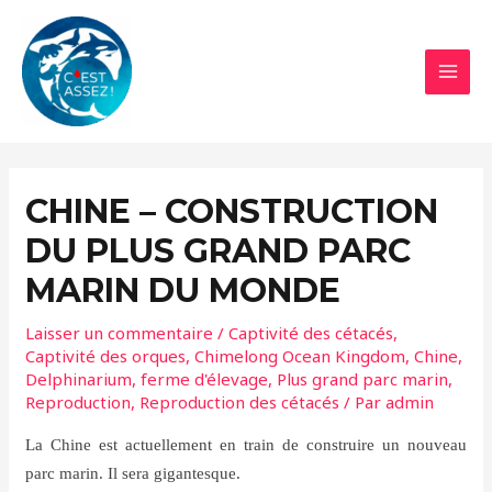
Aller
au
contenu
MAI
MEN
CHINE – CONSTRUCTION
DU PLUS GRAND PARC
MARIN DU MONDE
Laisser un commentaire
/
Captivité des cétacés
,
Captivité des orques
,
Chimelong Ocean Kingdom
,
Chine
,
Delphinarium
,
ferme d'élevage
,
Plus grand parc marin
,
Reproduction
,
Reproduction des cétacés
/ Par
admin
La Chine est actuellement en train de construire un nouveau
parc marin. Il sera gigantesque.