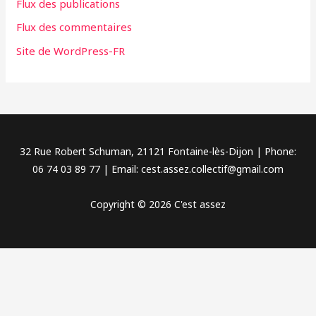
Flux des publications
e
Flux des commentaires
s
Site de WordPress-FR
32 Rue Robert Schuman, 21121 Fontaine-lès-Dijon | Phone:
06 74 03 89 77 | Email: cest.assez.collectif@gmail.com
Copyright © 2026 C'est assez