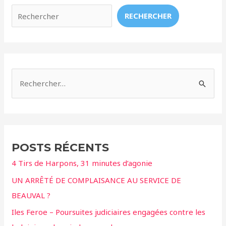
RECHERCHER
R
e
c
h
e
POSTS RÉCENTS
r
4 Tirs de Harpons, 31 minutes d’agonie
c
UN ARRÊTÉ DE COMPLAISANCE AU SERVICE DE
h
BEAUVAL ?
e
r
Iles Feroe – Poursuites judiciaires engagées contre les