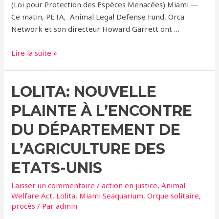
(Loi pour Protection des Espèces Menacées) Miami —
Ce matin, PETA, Animal Legal Defense Fund, Orca
Network et son directeur Howard Garrett ont …
Le
Lire la suite »
Cas
de
LOLITA: NOUVELLE
Lolita,
une
PLAINTE À L’ENCONTRE
Orque
Menacée
DU DÉPARTEMENT DE
de
L’AGRICULTURE DES
Disparition,
Va
ETATS-UNIS
Repasser
Laisser un commentaire
/
action en justice
,
Animal
Devant
Welfare Act
,
Lolita
,
Miami Seaquarium
,
Orque solitaire
,
un
procès
/ Par
admin
Tribunal