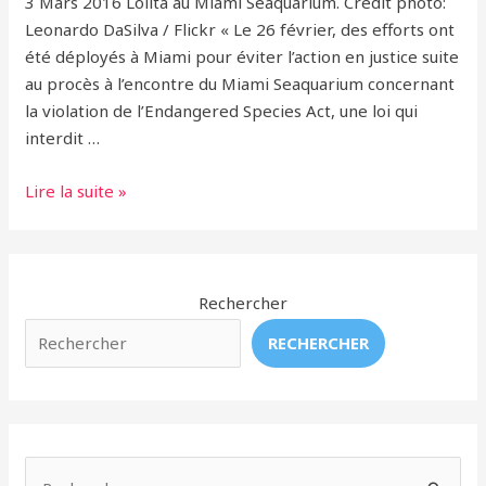
3 Mars 2016 Lolita au Miami Seaquarium. Crédit photo:
Leonardo DaSilva / Flickr « Le 26 février, des efforts ont
été déployés à Miami pour éviter l’action en justice suite
au procès à l’encontre du Miami Seaquarium concernant
la violation de l’Endangered Species Act, une loi qui
interdit …
Des
Lire la suite »
Nouvelles
du
Procès
de
Rechercher
Lolita
RECHERCHER
/
Tokitae
R