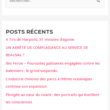
e
c
h
e
POSTS RÉCENTS
r
4 Tirs de Harpons, 31 minutes d’agonie
c
UN ARRÊTÉ DE COMPLAISANCE AU SERVICE DE
h
BEAUVAL ?
e
r
Iles Feroe – Poursuites judiciaires engagées contre les
baleiniers ; le grind suspendu.
:
L’industrie chinoise des parcs à thème océaniques
continue son expansion
Plongée au cœur du vivant : des portraits qui éveillent
les consciences