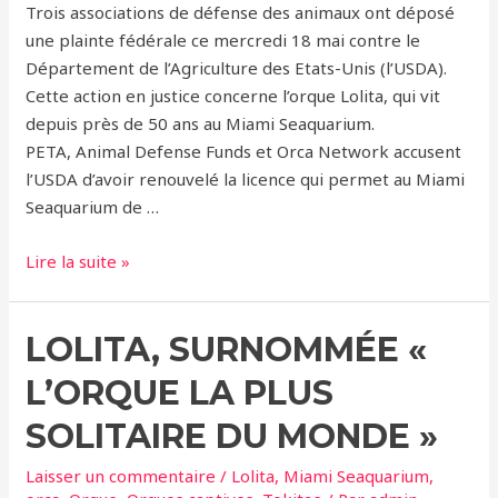
Trois associations de défense des animaux ont déposé
une plainte fédérale ce mercredi 18 mai contre le
Département de l’Agriculture des Etats-Unis (l’USDA).
Cette action en justice concerne l’orque Lolita, qui vit
depuis près de 50 ans au Miami Seaquarium.
PETA, Animal Defense Funds et Orca Network accusent
l’USDA d’avoir renouvelé la licence qui permet au Miami
Seaquarium de …
Lolita:
Lire la suite »
Nouvelle
Plainte
LOLITA, SURNOMMÉE «
à
l’Encontre
L’ORQUE LA PLUS
du
Département
SOLITAIRE DU MONDE »
de
Laisser un commentaire
/
Lolita
,
Miami Seaquarium
,
l’Agriculture