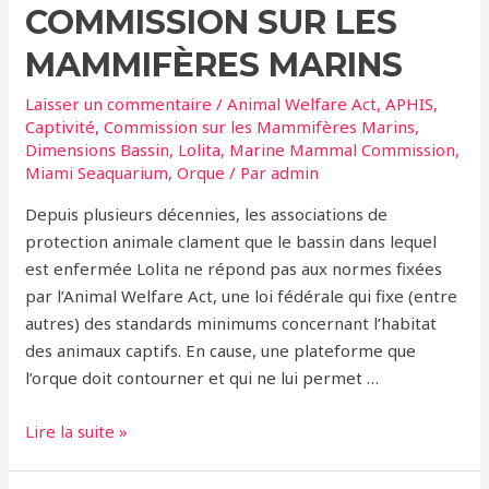
Demande
COMMISSION SUR LES
la
MAMMIFÈRES MARINS
Libération
de
Laisser un commentaire
/
Animal Welfare Act
,
APHIS
,
Lolita
Captivité
,
Commission sur les Mammifères Marins
,
Dimensions Bassin
,
Lolita
,
Marine Mammal Commission
,
Miami Seaquarium
,
Orque
/ Par
admin
Depuis plusieurs décennies, les associations de
protection animale clament que le bassin dans lequel
est enfermée Lolita ne répond pas aux normes fixées
par l’Animal Welfare Act, une loi fédérale qui fixe (entre
autres) des standards minimums concernant l’habitat
des animaux captifs. En cause, une plateforme que
l’orque doit contourner et qui ne lui permet …
Le
Lire la suite »
Bassin
de