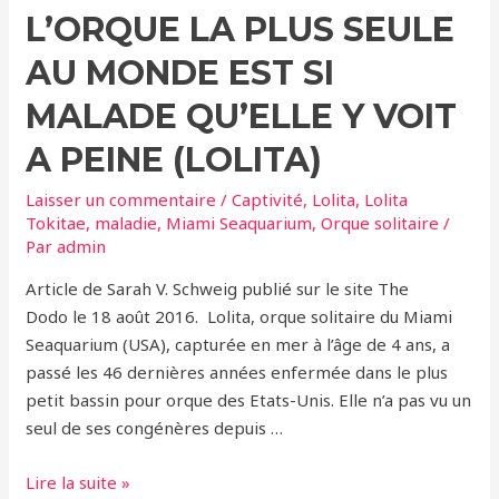
L’ORQUE LA PLUS SEULE
Lolita
Jugé
AU MONDE EST SI
Trop
Petit
MALADE QU’ELLE Y VOIT
Par
A PEINE (LOLITA)
La
Commission
Laisser un commentaire
/
Captivité
,
Lolita
,
Lolita
Sur
Tokitae
,
maladie
,
Miami Seaquarium
,
Orque solitaire
/
Les
Par
admin
Mammifères
Article de Sarah V. Schweig publié sur le site The
Marins
Dodo le 18 août 2016. Lolita, orque solitaire du Miami
Seaquarium (USA), capturée en mer à l’âge de 4 ans, a
passé les 46 dernières années enfermée dans le plus
petit bassin pour orque des Etats-Unis. Elle n’a pas vu un
seul de ses congénères depuis …
L’Orque
Lire la suite »