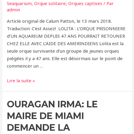
Seaquarium
,
Orque solitaire
,
Orques captives
/ Par
admin
Article original de Calum Patton, le 13 mars 2018.
Traduction: C’est Assez! LOLITA : L’ORQUE PRISONNIERE
d’UN AQUARIUM DEPUIS 47 ANS POURRAIT RETOUNER
CHEZ ELLE AVEC L’AIDE DES AMERINDIENS Lolita est la
seule orque survivante d’un groupe de jeunes orques
piégées il y a 47 ans. Elle est désormais sur le point de
commencer un …
LOLITA:
Lire la suite »
La
Tribu
OURAGAN IRMA: LE
Amérindienne
Lummi
MAIRE DE MIAMI
Pourrait
l’Aider
DEMANDE LA
à