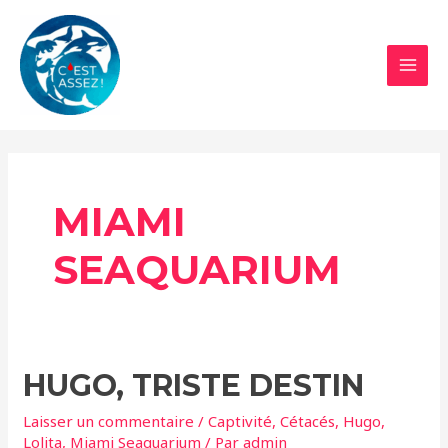
Aller
au
contenu
MAI
MEN
MIAMI
SEAQUARIUM
HUGO, TRISTE DESTIN
Laisser un commentaire
/
Captivité
,
Cétacés
,
Hugo
,
Lolita
,
Miami Seaquarium
/ Par
admin