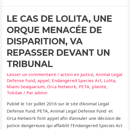
La
Plus
LE CAS DE LOLITA, UNE
Seule
Au
ORQUE MENACÉE DE
Monde
Est
DISPARITION, VA
Si
REPASSER DEVANT UN
Malade
Qu’elle
TRIBUNAL
Y
Laisser un commentaire
/
action en justice
,
Animal Legal
Voit
Defense Fund
,
appel
,
Endangered Species Act
,
Lolita
,
A
Miami Seaquarium
,
Orca Network
,
PETA
,
plainte
,
Peine
Tokitae
/ Par
admin
(Lolita)
Publié le 1er juillet 2016 sur le site d’Animal Legal
Defense Fund. PETA, Animal Legal Defense Fund et
Orca Network font appel afin d’annuler une décision de
justice dangereuse qui affaiblit l’Endangered Species Act