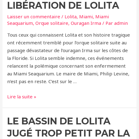
LIBÉRATION DE LOLITA
Retrouver
Sa
Laisser un commentaire
/
Lolita
,
Miami
,
Miami
Liberté
Seaquarium
,
Orque solitaire
,
Ouragan Irma
/ Par
admin
Tous ceux qui connaissent Lolita et son histoire tragique
ont récemment tremblé pour l’orque solitaire suite au
passage dévastateur de l’ouragan Irma sur les côtes de
la Floride. Si Lolita semble indemne, ces événements
relancent la polémique concernant son enfermement
au Miami Seaquarium. Le maire de Miami, Philip Levine,
n’est pas en reste. C’est sur le …
Ouragan
Lire la suite »
Irma:
Le
LE BASSIN DE LOLITA
Maire
de
JUGÉ TROP PETIT PAR LA
Miami