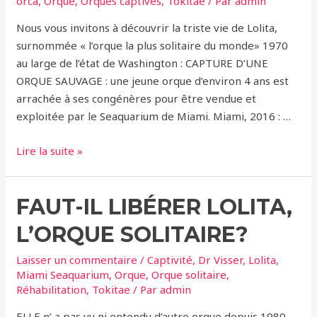
orca
,
Orque
,
Orques captives
,
Tokitae
/ Par
admin
des
Etats-
Nous vous invitons à découvrir la triste vie de Lolita,
Unis
surnommée « l’orque la plus solitaire du monde» 1970
au large de l’état de Washington : CAPTURE D’UNE
ORQUE SAUVAGE : une jeune orque d’environ 4 ans est
arrachée à ses congénères pour être vendue et
exploitée par le Seaquarium de Miami. Miami, 2016 : …
Lolita,
Lire la suite »
surnommée
«
FAUT-IL LIBÉRER LOLITA,
l’orque
la
L’ORQUE SOLITAIRE?
plus
solitaire
Laisser un commentaire
/
Captivité
,
Dr Visser
,
Lolita
,
du
Miami Seaquarium
,
Orque
,
Orque solitaire
,
Réhabilitation
,
Tokitae
/ Par
admin
monde
»
ELLE n’ a pas vu ni entendu d’autre orque depuis 1980,