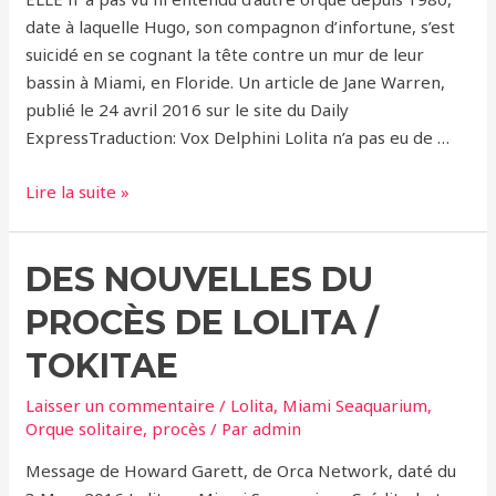
date à laquelle Hugo, son compagnon d’infortune, s’est
suicidé en se cognant la tête contre un mur de leur
bassin à Miami, en Floride. Un article de Jane Warren,
publié le 24 avril 2016 sur le site du Daily
ExpressTraduction: Vox Delphini Lolita n’a pas eu de …
Faut-
Lire la suite »
il
Libérer
DES NOUVELLES DU
Lolita,
l’Orque
PROCÈS DE LOLITA /
Solitaire?
TOKITAE
Laisser un commentaire
/
Lolita
,
Miami Seaquarium
,
Orque solitaire
,
procès
/ Par
admin
Message de Howard Garett, de Orca Network, daté du