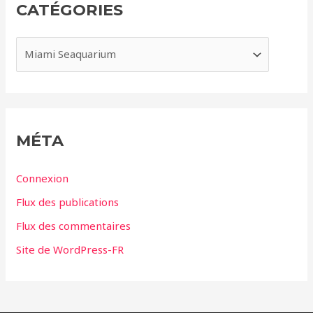
CATÉGORIES
v
e
C
s
a
t
é
g
MÉTA
o
r
Connexion
i
Flux des publications
e
Flux des commentaires
s
Site de WordPress-FR