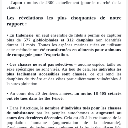
–
Japon
: moins de 2300 actuellement (pour le marché de la
viande)
Les révélations les plus choquantes de notre
rapport :
• En
Indonésie
, un seul ensemble de filets a permis de capturer
plus de
577 globicéphales et 312 dauphins
non identifiés
durant 11 mois. Toutes les espèces marines tuées en utilisant
cette méthode ont été
transformées en aliments pour animaux
de compagnie pour l’exportation
.
•
Ces chasses ne sont pas sélectives
– aucune espèce, taille ou
sexe spécifique ne sont visés. Au lieu de cela,
les individus les
plus facilement accessibles sont chassés
, ce qui rend les
dauphins de rivière et des côtes particulièrement vulnérables à
la surexploitation.
• Au cours des 20 dernières années,
au moins 18 405 cétacés
ont été tués dans les îles Féroé
.
• Dans l’Arctique,
le nombre d’individus tués pour les chasses
de subsistance
par les peuples autochtones
a augmenté au
cours des dernières décennies
. Cela est dû à la croissance de la
population humaine (augmentation de la demande),
l’avènement de techniques modernes et la fonte des glaces liée