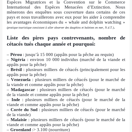
Espèces Migratrices et la Convention sur le Commerce
International des Espèces Menacées d’Extinction. Nous
mènerons des enquêtes sous couverture dans certains de ces
pays et nous travaillerons avec eux pour les aider à comprendre
les avantages économiques du « whale and dolphin watching »
.
(pratique touristique consistant à aller observer des dauphins et baleines en mer, N.d.T.)
Liste des pires pays contrevenants, nombre de
cétacés tués chaque année et pourquoi:
–
Pérou
: jusqu’à 15 000 (appâts pour la pêche au requin)
–
Nigéria
: environ 10 000 individus (marché de la viande et
appâts pour la pêche)
–
Brésil
: plusieurs milliers de cétacés (principalement pour les
appâts pour la pêche)
–
Venezuela
: plusieurs milliers de cétacés (pour le marché de
la viande et comme appâts pour la pêche)
–
Madagascar
: plusieurs milliers de cétacés (pour le marché
de la viande et comme appâts pour la pêche)
–
Inde
: plusieurs milliers de cétacés (pour le marché de la
viande et comme appâts pour la pêche)
–
Corée du Sud
: plusieurs milliers de cétacés (pour le marché
de la viande)
–
Malaisie
: plusieurs milliers de cétacés (pour le marché de la
viande et comme appâts pour la pêche)
–
Groenland
:> 3.100 (nourriture)