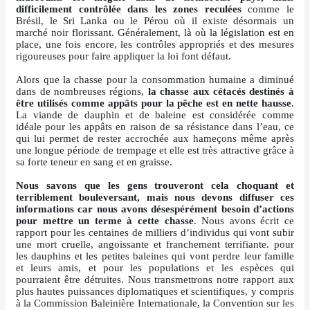
difficilement contrôlée dans les zones reculées
comme le
Brésil, le Sri Lanka ou le Pérou où il existe désormais un
marché noir florissant. Généralement, là où la législation est en
place, une fois encore, les contrôles appropriés et des mesures
rigoureuses pour faire appliquer la loi font défaut.
Alors que la chasse pour la consommation humaine a diminué
dans de nombreuses régions,
la chasse aux cétacés destinés à
être utilisés comme appâts pour la pêche est en nette hausse
.
La viande de dauphin et de baleine est considérée comme
idéale pour les appâts en raison de sa résistance dans l’eau, ce
qui lui permet de rester accrochée aux hameçons même après
une longue période de trempage et elle est très attractive grâce à
sa forte teneur en sang et en graisse.
Nous savons que les gens trouveront cela choquant et
terriblement bouleversant, mais nous devons diffuser ces
informations car nous avons désespérément besoin d’actions
pour mettre un terme à cette chasse
. Nous avons écrit ce
rapport pour les centaines de milliers d’individus qui vont subir
une mort cruelle, angoissante et franchement terrifiante. pour
les dauphins et les petites baleines qui vont perdre leur famille
et leurs amis, et pour les populations et les espèces qui
pourraient être détruites. Nous transmettrons notre rapport aux
plus hautes puissances diplomatiques et scientifiques, y compris
à la Commission Baleinière Internationale, la Convention sur les