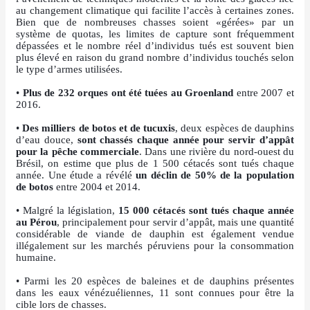
au changement climatique qui facilite l’accès à certaines zones.
Bien que de nombreuses chasses soient «gérées» par un
système de quotas, les limites de capture sont fréquemment
dépassées et le nombre réel d’individus tués est souvent bien
plus élevé en raison du grand nombre d’individus touchés selon
le type d’armes utilisées.
•
Plus de 232 orques ont été tuées au Groenland
entre 2007 et
2016.
•
Des milliers de botos et de tucuxis
, deux espèces de dauphins
d’eau douce,
sont chassés chaque année pour servir d’appât
pour la pêche commerciale
. Dans une rivière du nord-ouest du
Brésil, on estime que plus de 1 500 cétacés sont tués chaque
année. Une étude a révélé
un déclin de 50% de la population
de botos
entre 2004 et 2014.
• Malgré la législation,
15 000 cétacés sont tués chaque année
au Pérou
, principalement pour servir d’appât, mais une quantité
considérable de viande de dauphin est également vendue
illégalement sur les marchés péruviens pour la consommation
humaine.
• Parmi les 20 espèces de baleines et de dauphin
s présentes
dans les eaux vénézuéliennes, 11 sont connues pour être la
cible lors de chasses.