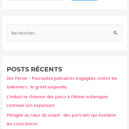
R
e
c
h
e
POSTS RÉCENTS
r
Iles Feroe – Poursuites judiciaires engagées contre les
c
baleiniers ; le grind suspendu.
h
L’industrie chinoise des parcs à thème océaniques
e
continue son expansion
r
Plongée au cœur du vivant : des portraits qui éveillent
:
les consciences