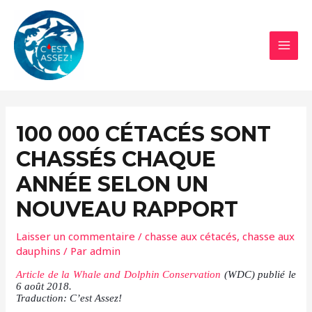
Aller
au
contenu
MAI
MEN
100 000 CÉTACÉS SONT
CHASSÉS CHAQUE
ANNÉE SELON UN
NOUVEAU RAPPORT
Laisser un commentaire
/
chasse aux cétacés
,
chasse aux
dauphins
/ Par
admin
Article de la Whale and Dolphin Conservation
(WDC) publié le
6 août 2018.
Traduction: C’est Assez!