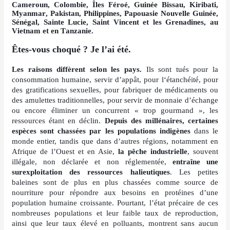
Cameroun, Colombie, Îles Féroé, Guinée Bissau, Kiribati,
Myanmar, Pakistan, Philippines, Papouasie Nouvelle Guinée,
Sénégal, Sainte Lucie, Saint Vincent et les Grenadines, au
Vietnam et en Tanzanie.
Êtes-vous choqué ? Je l’ai été.
Les raisons diffèrent selon les pays.
Ils sont tués pour la
consommation humaine, servir d’appât,
pour l‘étanchéité, pour
des gratifications sexuelles, pour fabriquer de médicaments ou
des amulettes traditionnelles, pour servir de monnaie d’échange
ou encore
éliminer
un
concurrent
« trop gourmand », les
ressources étant en déclin.
Depuis des millénaires, certaines
espèces sont chassées par les populations indigènes
dans le
monde entier, tandis que dans d’autres régions, notamment en
Afrique de l’Ouest et en Asie,
la pêche industrielle
, souvent
illégale, non déclarée et non réglementée,
entraîne une
surexploitation des ressources halieutiques
. Les petites
baleines sont de plus en plus chassées comme source de
nourriture pour répondre aux besoins en protéines d’une
population humaine croissante. Pourtant, l’état précaire de ces
nombreuses populations et leur faible taux de reproduction,
ainsi que leur taux élevé en polluants, montrent sans aucun