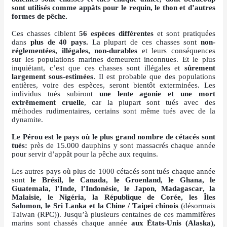
sont utilisés comme appâts pour le requin, le thon et d’autres
formes de pêche.
Ces chasses ciblent
56 espèces différentes
et sont pratiquées
dans
plus de 40 pays.
La plupart de ces chasses sont
non-
réglementées, illégales, non-durables
et leurs conséquences
sur les populations marines demeurent inconnues. Et le plus
inquiétant, c’est que ces chasses sont illégales et
sûrement
largement sous-estimées
. Il est probable que des populations
entières, voire des espèces, seront bientôt exterminées. Les
individus tués subiront
une lente agonie et une mort
extrêmement cruelle
, car la plupart sont tués avec des
méthodes rudimentaires, certains sont même tués avec de la
dynamite.
Le Pérou est le pays où le plus grand nombre de cétacés sont
tués:
près de 15.000 dauphins y sont massacrés chaque année
pour servir d’appât pour la pêche aux requins.
Les autres pays où plus de 1000 cétacés sont tués chaque année
sont
le Brésil, le Canada, le Groenland, le Ghana, le
Guatemala, l’Inde, l’Indonésie, le Japon, Madagascar, la
Malaisie, le Nigéria, la République de Corée, les Îles
Salomon, le Sri Lanka et la Chine / Taipei chinois
(désormais
Taiwan (RPC)). Jusqu’à plusieurs centaines de ces mammifères
marins sont chassés chaque année
aux États-Unis (Alaska),