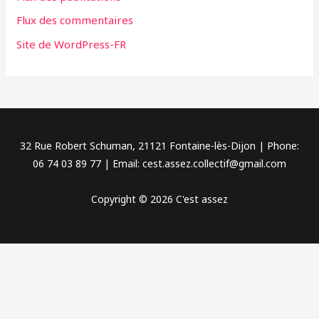
e
Flux des commentaires
s
Site de WordPress-FR
32 Rue Robert Schuman, 21121 Fontaine-lès-Dijon | Phone:
06 74 03 89 77 | Email: cest.assez.collectif@gmail.com
Copyright © 2026 C'est assez