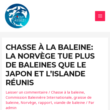
Aller
au
contenu
MAI
MEN
CHASSE À LA BALEINE:
LA NORVÈGE TUE PLUS
DE BALEINES QUE LE
JAPON ET L’ISLANDE
RÉUNIS
Laisser un commentaire
/
Chasse à la baleine
,
Commission Baleinière Internationale
,
graisse de
baleine
,
Norvège
,
rapport
,
viande de baleine
/ Par
admin