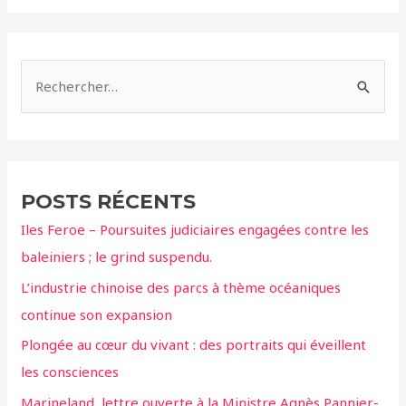
R
e
c
h
e
POSTS RÉCENTS
r
Iles Feroe – Poursuites judiciaires engagées contre les
c
baleiniers ; le grind suspendu.
h
L’industrie chinoise des parcs à thème océaniques
e
continue son expansion
r
Plongée au cœur du vivant : des portraits qui éveillent
:
les consciences
Marineland, lettre ouverte à la Ministre Agnès Pannier-