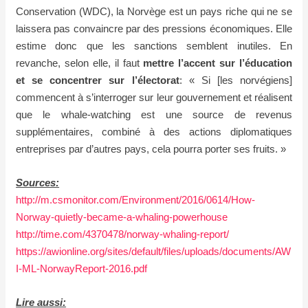
Conservation (WDC), la Norvège est un pays riche qui ne se
laissera pas convaincre par des pressions économiques. Elle
estime donc que les sanctions semblent inutiles. En
revanche, selon elle, il faut
mettre l’accent sur l’éducation
et se concentrer sur l’électorat
: « Si [les norvégiens]
commencent à s’interroger sur leur gouvernement et réalisent
que le whale-watching est une source de revenus
supplémentaires,
combiné à des actions diplomatiques
entreprises par d’autres pays,
cela pourra porter ses fruits. »
Sources:
http://m.csmonitor.com/Environment/2016/0614/How-
Norway-quietly-became-a-whaling-powerhouse
http://time.com/4370478/norway-whaling-report/
https://awionline.org/sites/default/files/uploads/documents/AW
I-ML-NorwayReport-2016.pdf
Lire aussi: