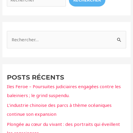
des
orques
R
e
c
h
e
POSTS RÉCENTS
r
Iles Feroe – Poursuites judiciaires engagées contre les
c
baleiniers ; le grind suspendu.
h
L’industrie chinoise des parcs à thème océaniques
e
continue son expansion
r
Plongée au cœur du vivant : des portraits qui éveillent