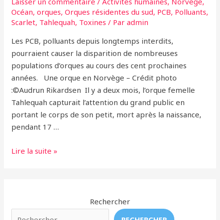
Laisser un commentaire
/
Activités humaines
,
Norvège
,
Océan
,
orques
,
Orques résidentes du sud
,
PCB
,
Polluants
,
Scarlet
,
Tahlequah
,
Toxines
/ Par
admin
Les PCB, polluants depuis longtemps interdits,
pourraient causer la disparition de nombreuses
populations d’orques au cours des cent prochaines
années. Une orque en Norvège – Crédit photo
:©Audrun Rikardsen Il y a deux mois, l’orque femelle
Tahlequah capturait l’attention du grand public en
portant le corps de son petit, mort après la naissance,
pendant 17 …
La
Lire la suite »
malédiction
responsable
de
la
Rechercher
mort
RECHERCHER