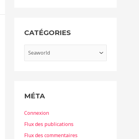
c
h
i
CATÉGORIES
v
e
C
s
a
t
é
g
MÉTA
o
r
Connexion
i
Flux des publications
e
Flux des commentaires
s