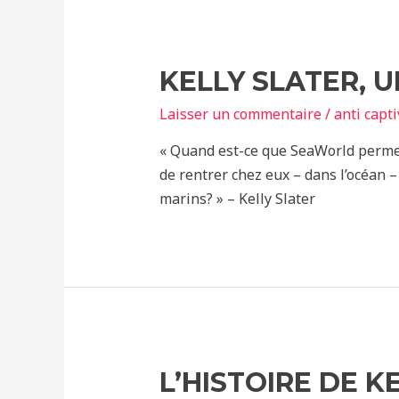
Mortes
en
Captivité
KELLY SLATER, 
Laisser un commentaire
/
anti capti
« Quand est-ce que SeaWorld permet
de rentrer chez eux – dans l’océan 
marins? » – Kelly Slater
L’HISTOIRE DE KE