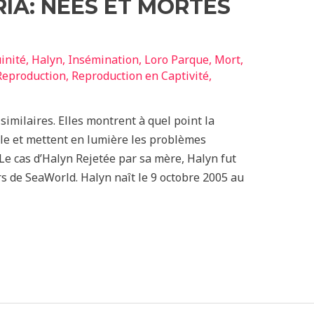
RIA: NÉES ET MORTES
inité
,
Halyn
,
Insémination
,
Loro Parque
,
Mort
,
Reproduction
,
Reproduction en Captivité
,
 similaires. Elles montrent à quel point la
elle et mettent en lumière les problèmes
 Le cas d’Halyn Rejetée par sa mère, Halyn fut
s de SeaWorld. Halyn naît le 9 octobre 2005 au