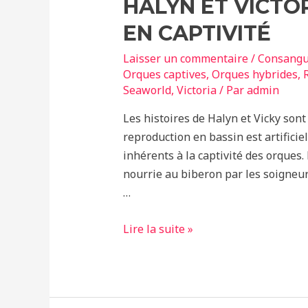
HALYN ET VICTO
EN CAPTIVITÉ
Laisser un commentaire
/
Consangu
Orques captives
,
Orques hybrides
,
Seaworld
,
Victoria
/ Par
admin
Les histoires de Halyn et Vicky sont
reproduction en bassin est artifici
inhérents à la captivité des orques.
nourrie au biberon par les soigneur
…
Halyn
Lire la suite »
et
Victoria:
Nées
et