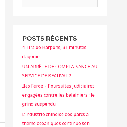
e
c
h
e
POSTS RÉCENTS
r
4 Tirs de Harpons, 31 minutes
c
d’agonie
h
e
UN ARRÊTÉ DE COMPLAISANCE AU
r
SERVICE DE BEAUVAL ?
Iles Feroe – Poursuites judiciaires
:
engagées contre les baleiniers ; le
grind suspendu.
L’industrie chinoise des parcs à
thème océaniques continue son