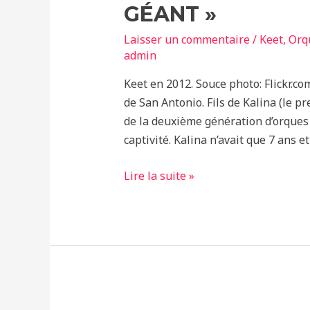
GÉANT »
Laisser un commentaire
/
Keet
,
Orq
admin
Keet en 2012. Souce photo: Flickr.co
de San Antonio. Fils de Kalina (le pr
de la deuxième génération d’orques 
captivité. Kalina n’avait que 7 ans 
L’Histoire
Lire la suite »
de
Keet,
le
« Gentil
Géant »