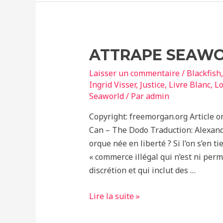
Sujet
du
Film
‘Blackfish’,
ATTRAPE SEAWOR
Est
Mourant
Laisser un commentaire
/
Blackfish
Ingrid Visser
,
Justice
,
Livre Blanc
,
Lo
Seaworld
/ Par
admin
Copyright: freemorgan.org Article o
Can – The Dodo Traduction: Alexand
orque née en liberté ? Si l’on s’en t
« commerce illégal qui n’est ni permi
discrétion et qui inclut des …
Attrape
Lire la suite »
SeaWorld
Si