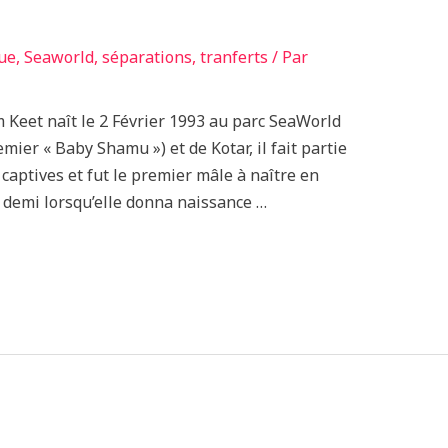
ue
,
Seaworld
,
séparations
,
tranferts
/ Par
m Keet naît le 2 Février 1993 au parc SeaWorld
emier « Baby Shamu ») et de Kotar, il fait partie
captives et fut le premier mâle à naître en
et demi lorsqu’elle donna naissance …