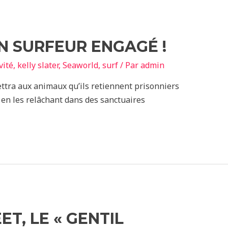
UN SURFEUR ENGAGÉ !
vité
,
kelly slater
,
Seaworld
,
surf
/ Par
admin
tra aux animaux qu’ils retiennent prisonniers
– en les relâchant dans des sanctuaires
ET, LE « GENTIL