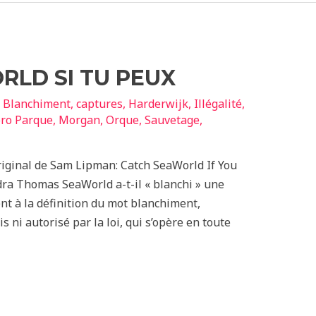
LD SI TU PEUX
,
Blanchiment
,
captures
,
Harderwijk
,
Illégalité
,
ro Parque
,
Morgan
,
Orque
,
Sauvetage
,
riginal de Sam Lipman: Catch SeaWorld If You
ra Thomas SeaWorld a-t-il « blanchi » une
ient à la définition du mot blanchiment,
s ni autorisé par la loi, qui s’opère en toute