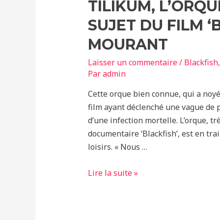
TILIKUM, L’ORQ
SUJET DU FILM ‘
MOURANT
Laisser un commentaire
/
Blackfish
Par
admin
Cette orque bien connue, qui a noyé
film ayant déclenché une vague de p
d’une infection mortelle. L’orque, t
documentaire ‘Blackfish’, est en tr
loisirs. « Nous …
Tilikum,
Lire la suite »
l’Orque
de
SeaWorld