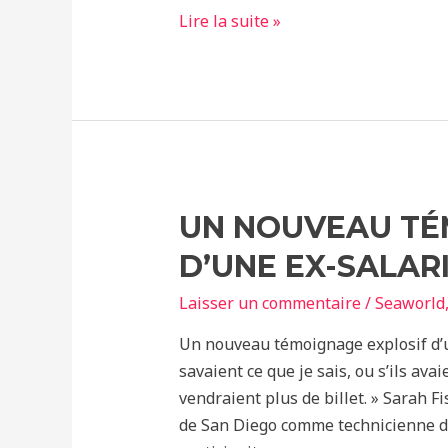
Le
Lire la suite »
SeaWorld
d’Orlando
Interrompt
Son
Programme
d’Interaction
Avec
UN NOUVEAU TÉ
Les
D’UNE EX-SALAR
Bélugas
Laisser un commentaire
/
Seaworld
Un nouveau témoignage explosif d’u
savaient ce que je sais, ou s’ils avai
vendraient plus de billet. » Sarah 
de San Diego comme technicienne de 