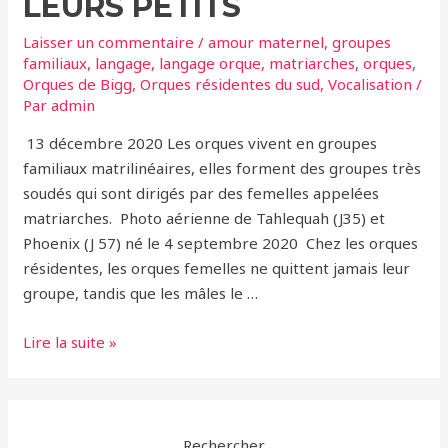
LEURS PETITS
Laisser un commentaire
/
amour maternel
,
groupes
familiaux
,
langage
,
langage orque
,
matriarches
,
orques
,
Orques de Bigg
,
Orques résidentes du sud
,
Vocalisation
/
Par
admin
13 décembre 2020 Les orques vivent en groupes
familiaux matrilinéaires, elles forment des groupes très
soudés qui sont dirigés par des femelles appelées
matriarches. Photo aérienne de Tahlequah (J35) et
Phoenix (J 57) né le 4 septembre 2020 Chez les orques
résidentes, les orques femelles ne quittent jamais leur
groupe, tandis que les mâles le …
Un
Lire la suite »
amour
indéfectible
lie
les
Rechercher