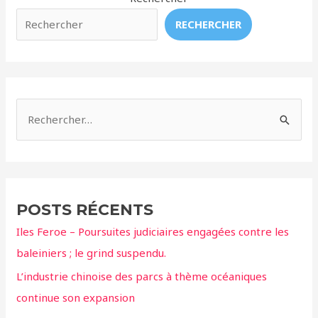
mamans
RECHERCHER
orques
à
leurs
petits
R
e
c
h
e
POSTS RÉCENTS
r
Iles Feroe – Poursuites judiciaires engagées contre les
c
baleiniers ; le grind suspendu.
h
L’industrie chinoise des parcs à thème océaniques
e
continue son expansion
r