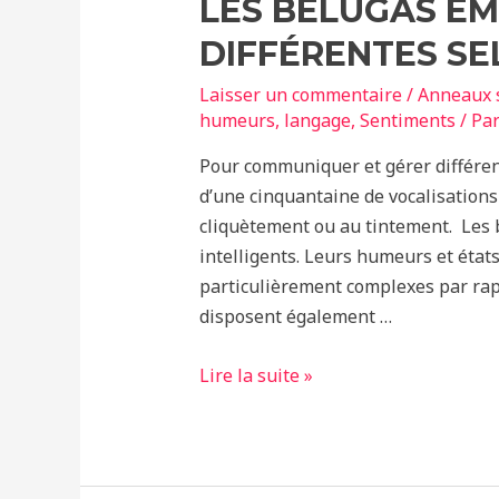
LES BÉLUGAS ÉM
DIFFÉRENTES SE
Laisser un commentaire
/
Anneaux s
humeurs
,
langage
,
Sentiments
/ Pa
Pour communiquer et gérer différe
d’une cinquantaine de vocalisations
cliquètement ou au tintement. Les
intelligents. Leurs humeurs et états
particulièrement complexes par rap
disposent également …
Les
Lire la suite »
bélugas
émettent
des
bulles