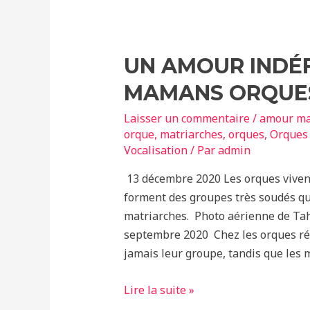
différentes
selon
leur
UN AMOUR INDÉF
humeur
MAMANS ORQUES
!
Laisser un commentaire
/
amour ma
orque
,
matriarches
,
orques
,
Orques 
Vocalisation
/ Par
admin
13 décembre 2020 Les orques vivent
forment des groupes très soudés qu
matriarches. Photo aérienne de Tahl
septembre 2020 Chez les orques rés
jamais leur groupe, tandis que les 
Un
Lire la suite »
amour