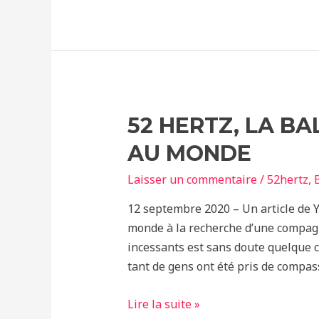
indéfectible
lie
les
mamans
orques
à
52 HERTZ, LA BA
leurs
AU MONDE
petits
Laisser un commentaire
/
52hertz
,
B
12 septembre 2020 – Un article de 
monde à la recherche d’une compagn
incessants est sans doute quelque c
tant de gens ont été pris de compass
52
Lire la suite »