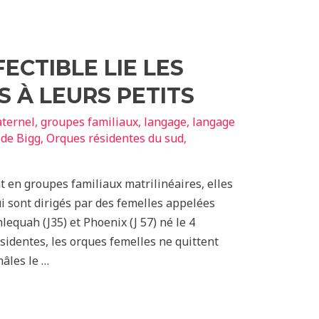
ECTIBLE LIE LES
 À LEURS PETITS
ternel
,
groupes familiaux
,
langage
,
langage
de Bigg
,
Orques résidentes du sud
,
 en groupes familiaux matrilinéaires, elles
i sont dirigés par des femelles appelées
equah (J35) et Phoenix (J 57) né le 4
identes, les orques femelles ne quittent
mâles le …