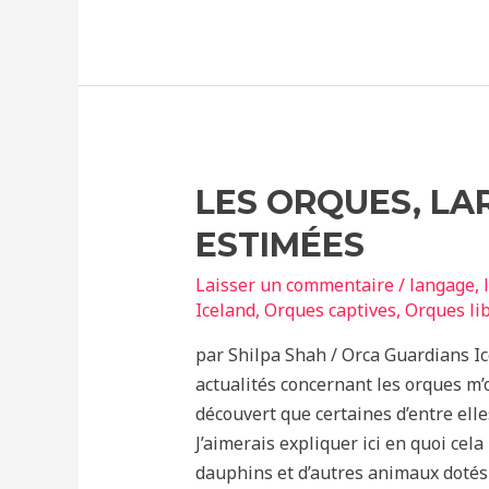
Hertz,
la
baleine
la
plus
seule
au
LES ORQUES, LA
monde
ESTIMÉES
Laisser un commentaire
/
langage
,
Iceland
,
Orques captives
,
Orques li
par Shilpa Shah / Orca Guardians Ic
actualités concernant les orques m’o
découvert que certaines d’entre ell
J’aimerais expliquer ici en quoi cel
dauphins et d’autres animaux dotés