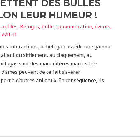
ETTENT DES BULLES
LON LEUR HUMEUR !
oufflés
,
Bélugas
,
bulle
,
communication
,
évents
,
r
admin
ntes interactions, le béluga possède une gamme
 allant du sifflement, au claquement, au
 bélugas sont des mammifères marins très
 d’âmes peuvent de ce fait s’avérer
port à d’autres animaux. En conséquence, ils