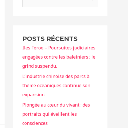
e
c
h
e
POSTS RÉCENTS
r
Iles Feroe – Poursuites judiciaires
c
engagées contre les baleiniers ; le
h
grind suspendu.
e
r
L’industrie chinoise des parcs à
thème océaniques continue son
:
expansion
Plongée au cœur du vivant : des
portraits qui éveillent les
consciences