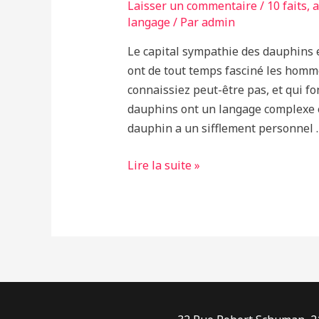
Laisser un commentaire
/
10 faits
,
a
vivent
langage
/ Par
admin
dans
Le capital sympathie des dauphins es
le
ont de tout temps fasciné les homme
même
connaissiez peut-être pas, et qui fo
bassin
dauphins ont un langage complexe e
dauphin a un sifflement personnel 
Les
Lire la suite »
10
Choses
Qui
Font
des
Dauphins
des
Êtres