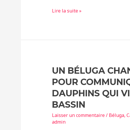
Les
Lire la suite »
orques,
largement
sous-
estimées
UN BÉLUGA CHA
POUR COMMUNIQ
DAUPHINS QUI V
BASSIN
Laisser un commentaire
/
Béluga
,
C
admin