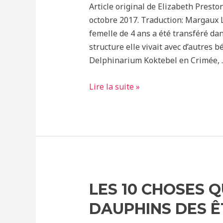
Article original de Elizabeth Presto
octobre 2017. Traduction: Margaux
femelle de 4 ans a été transféré da
structure elle vivait avec d’autres
Delphinarium Koktebel en Crimée, 
Un
Lire la suite »
béluga
change
de
langage
pour
communiquer
avec
LES 10 CHOSES Q
les
DAUPHINS DES Ê
dauphins
qui