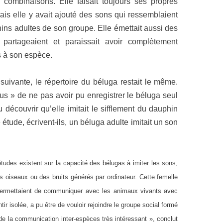
 combinaisons. Elle faisait toujours ses propres
ais elle y avait ajouté des sons qui ressemblaient
hins adultes de son groupe. Elle émettait aussi des
 partageaient et paraissait avoir complètement
s à son espèce.
suivante, le répertoire du béluga restait le même.
us » de ne pas avoir pu enregistrer le béluga seul
pu découvrir qu’elle imitait le sifflement du dauphin
tude, écrivent-ils, un béluga adulte imitait un son
tudes existent sur la capacité des bélugas à imiter les sons,
 oiseaux ou des bruits générés par ordinateur. Cette femelle
ui permettaient de communiquer avec les animaux vivants avec
tir isolée, a pu être de vouloir rejoindre le groupe social formé
de la communication inter-espèces très intéressant », conclut