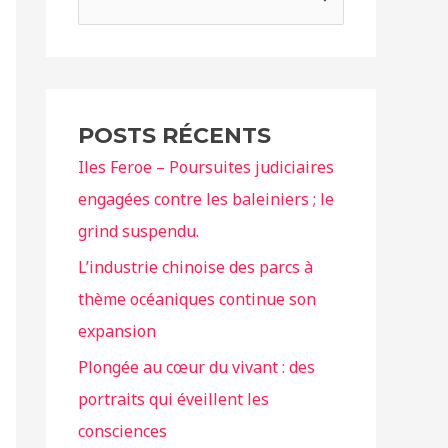
e
c
h
e
POSTS RÉCENTS
r
Iles Feroe – Poursuites judiciaires
c
engagées contre les baleiniers ; le
h
grind suspendu.
e
r
L’industrie chinoise des parcs à
thème océaniques continue son
:
expansion
Plongée au cœur du vivant : des
portraits qui éveillent les
consciences