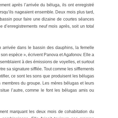
ent après l’arrivée du béluga, ils ont enregistré
lorsqu’ils nageaient ensemble. Deux mois plus tard,
e bassin pour faire une dizaine de courtes séances
ge d’enregistrements neuf mois après, soit un total
n arrivée dans le bassin des dauphins, la femelle
 son espèce », écrivent Panova et Agafonov. Elle a
ssemblaient à des émissions de voyelles, et surtout
re sa signature sifflée. Tout comme les sifflements
tifier, ce sont les sons que produisent les bélugas
es membres du groupe. Les mères bélugas et leurs
e situe l’autre, comme le font les bélugas amis ou
ement marquant les deux mois de cohabitation du