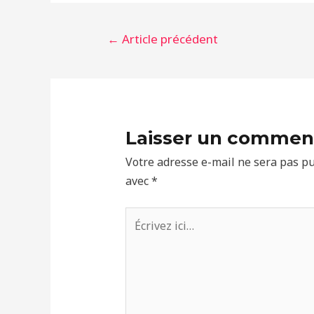
Navigation
←
Article précédent
de
l’article
Laisser un commen
Votre adresse e-mail ne sera pas pu
avec
*
Écrivez
ici…