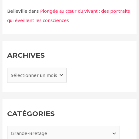
Belleville
dans
Plongée au cœur du vivant : des portraits
qui éveillent les consciences
ARCHIVES
A
r
c
h
i
CATÉGORIES
v
e
C
s