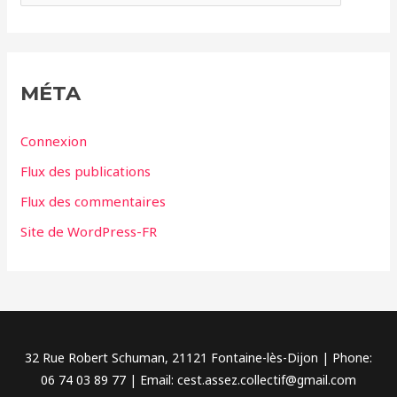
a
t
é
g
MÉTA
o
r
Connexion
i
Flux des publications
e
Flux des commentaires
s
Site de WordPress-FR
32 Rue Robert Schuman, 21121 Fontaine-lès-Dijon | Phone:
06 74 03 89 77 | Email: cest.assez.collectif@gmail.com