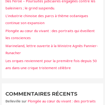
Iles Feroe – Poursuites judiciaires engagées contre les
c
baleiniers ; le grind suspendu.
h
L’industrie chinoise des parcs à thème océaniques
e
continue son expansion
r
Plongée au cœur du vivant : des portraits qui éveillent
:
les consciences
Marineland, lettre ouverte à la Ministre Agnès Pannier-
Runacher
Les orques reviennent pour la première fois depuis 50
ans dans une crique tristement célèbre
COMMENTAIRES RÉCENTS
Belleville
sur
Plongée au cœur du vivant : des portraits