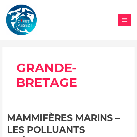
Aller
au
contenu
MAI
MEN
GRANDE-
BRETAGE
MAMMIFÈRES MARINS –
LES POLLUANTS