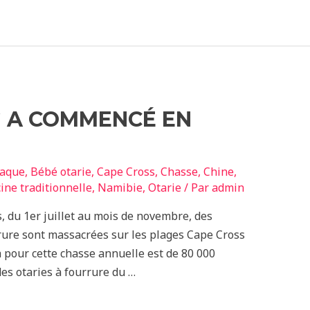
G A COMMENCÉ EN
iaque
,
Bébé otarie
,
Cape Cross
,
Chasse
,
Chine
,
ne traditionnelle
,
Namibie
,
Otarie
/ Par
admin
, du 1er juillet au mois de novembre, des
urrure sont massacrées sur les plages Cape Cross
 pour cette chasse annuelle est de 80 000
es otaries à fourrure du …