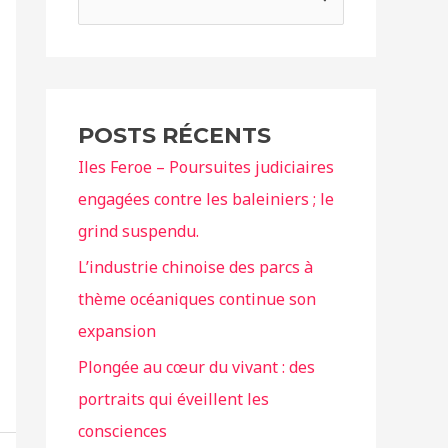
e
c
h
e
POSTS RÉCENTS
r
Iles Feroe – Poursuites judiciaires
c
engagées contre les baleiniers ; le
h
grind suspendu.
e
r
L’industrie chinoise des parcs à
thème océaniques continue son
:
expansion
Plongée au cœur du vivant : des
portraits qui éveillent les
consciences