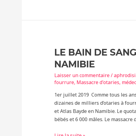
référendum
pour
les
animaux
LE BAIN DE SAN
NAMIBIE
Laisser un commentaire
/
aphrodis
fourrure
,
Massacre d'otaries
,
médeci
1er juillet 2019 Comme tous les ans
dizaines de milliers d’otaries à fo
et Atlas Bayde en Namibie. Le quota
bébés et 6 000 mâles. Le massacre d
Le
Lire la suite »