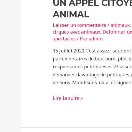
UN APPEL CITOY
ANIMAL
Laisser un commentaire
/
animaux
,
cirques avec animaux
,
Delphinariu
spectacles
/ Par
admin
15 juillet 2020 C’est assez ! soutie
parlementaires de tout bord, plus d
responsables politiques et 23 assoc
demander davantage de politiques p
de nous. Mobilisons-nous et signon
Un
Lire la suite »
appel
citoyen
pour
le