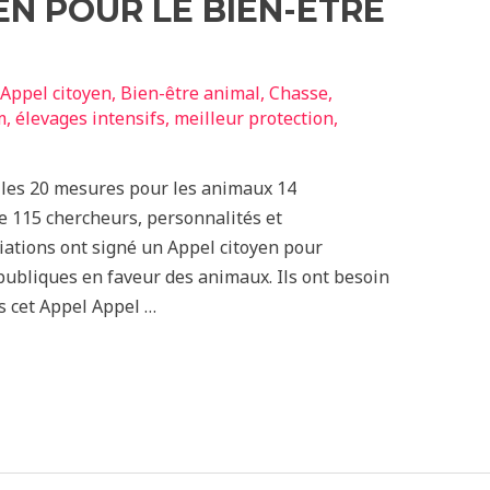
EN POUR LE BIEN-ÊTRE
Appel citoyen
,
Bien-être animal
,
Chasse
,
m
,
élevages intensifs
,
meilleur protection
,
nt les 20 mesures pour les animaux 14
e 115 chercheurs, personnalités et
iations ont signé un Appel citoyen pour
ubliques en faveur des animaux. Ils ont besoin
s cet Appel Appel …