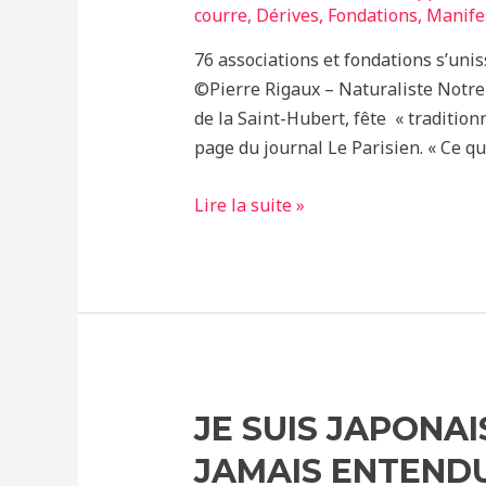
courre
,
Dérives
,
Fondations
,
Manife
76 associations et fondations s’unis
©Pierre Rigaux – Naturaliste Notre
de la Saint-Hubert, fête « tradition
page du journal Le Parisien. « Ce qu
C’est
Lire la suite »
assez
!
est
signataire
du
manifeste
contre
JE SUIS JAPONAIS
les
JAMAIS ENTEND
excès