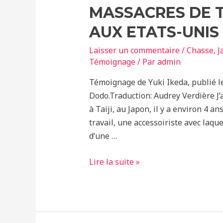
et
MASSACRES DE T
provocations
AUX ETATS-UNIS
de
la
Laisser un commentaire
/
Chasse
,
J
chasse
Témoignage
/ Par
admin
Témoignage de Yuki Ikeda, publié le
Dodo.Traduction: Audrey Verdière J’
à Taiji, au Japon, il y a environ 4 ans
travail, une accessoiriste avec laque
d’une …
Je
Lire la suite »
Suis
Japonaise,
Mais
Je