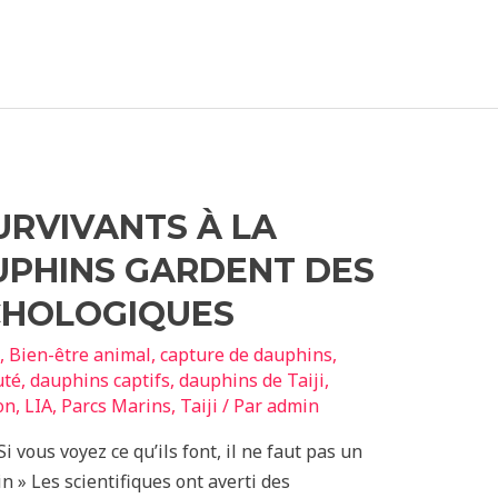
URVIVANTS À LA
UPHINS GARDENT DES
CHOLOGIQUES
,
Bien-être animal
,
capture de dauphins
,
uté
,
dauphins captifs
,
dauphins de Taiji
,
on
,
LIA
,
Parcs Marins
,
Taiji
/ Par
admin
 vous voyez ce qu’ils font, il ne faut pas un
n » Les scientifiques ont averti des