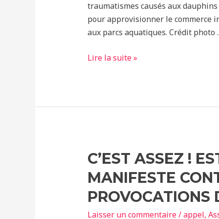
traumatismes causés aux dauphins p
pour approvisionner le commerce i
aux parcs aquatiques. Crédit photo 
Les
Lire la suite »
dauphins
survivants
à
la
chasse
aux
dauphins
C’EST ASSEZ ! E
gardent
MANIFESTE CONT
des
séquelles
PROVOCATIONS 
psychologiques
Laisser un commentaire
/
appel
,
As