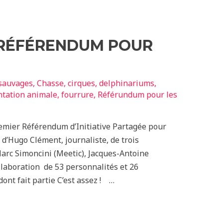
RÉFÉRENDUM POUR
sauvages
,
Chasse
,
cirques
,
delphinariums
,
tation animale
,
fourrure
,
Référundum pour les
 premier Référendum d’Initiative Partagée pour
e d’Hugo Clément, journaliste, de trois
Marc Simoncini (Meetic), Jacques-Antoine
ollaboration de 53 personnalités et 26
ont fait partie C’est assez ! …