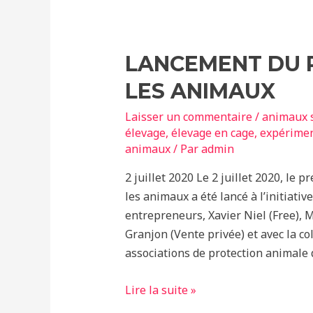
bien-
être
animal
LANCEMENT DU 
LES ANIMAUX
Laisser un commentaire
/
animaux 
élevage
,
élevage en cage
,
expérimen
animaux
/ Par
admin
2 juillet 2020 Le 2 juillet 2020, le
les animaux a été lancé à l’initiativ
entrepreneurs, Xavier Niel (Free), 
Granjon (Vente privée) et avec la c
associations de protection animale d
Lancement
Lire la suite »
du