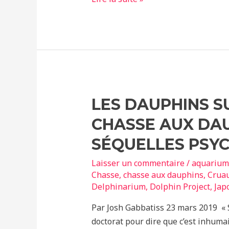
bain
de
sang
a
commencé
en
Namibie
LES DAUPHINS S
CHASSE AUX DA
SÉQUELLES PSY
Laisser un commentaire
/
aquarium
Chasse
,
chasse aux dauphins
,
Crua
Delphinarium
,
Dolphin Project
,
Jap
Par Josh Gabbatiss 23 mars 2019 « Si
doctorat pour dire que c’est inhumai