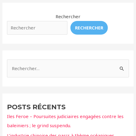
!
est
signataire
Rechercher
du
RECHERCHER
manifeste
contre
les
excès
et
R
provocations
e
de
c
la
chasse
h
e
POSTS RÉCENTS
r
Iles Feroe – Poursuites judiciaires engagées contre les
c
baleiniers ; le grind suspendu.
h
L’industrie chinoise des parcs à thème océaniques