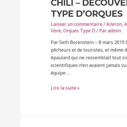
CHILI – DÉCOUV
TYPE D’ORQUES
Laisser un commentaire
/
Aileron
,
A
libre
,
Orques Type D
/ Par
admin
Par Seth Borenstein – 8 mars 2019 D
pêcheurs et de touristes, et même
épaulard qui ne ressemblait tout si
scientifiques n’en avaient jamais vu
équipe …
Chili
Lire la suite »
–
Découverte
d’un
nouveau
type