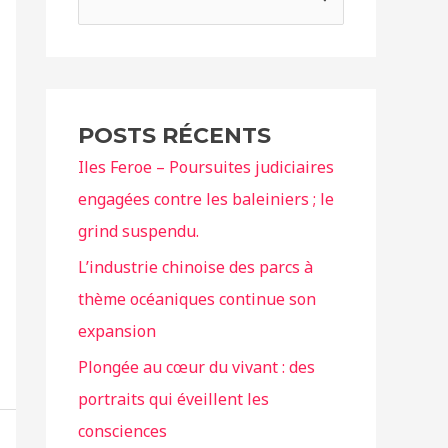
e
c
h
e
POSTS RÉCENTS
r
Iles Feroe – Poursuites judiciaires
c
engagées contre les baleiniers ; le
h
grind suspendu.
e
r
L’industrie chinoise des parcs à
thème océaniques continue son
:
expansion
Plongée au cœur du vivant : des
portraits qui éveillent les
consciences