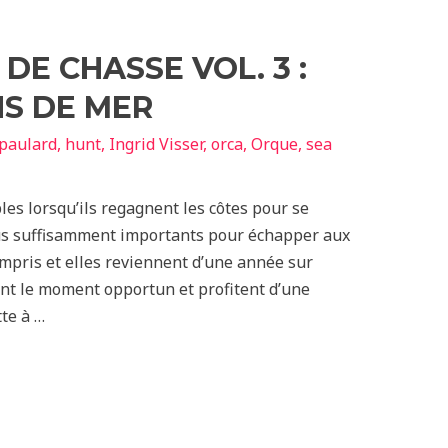
DE CHASSE VOL. 3 :
NS DE MER
paulard
,
hunt
,
Ingrid Visser
,
orca
,
Orque
,
sea
es lorsqu’ils regagnent les côtes pour se
lus suffisamment importants pour échapper aux
ompris et elles reviennent d’une année sur
tent le moment opportun et profitent d’une
te à …