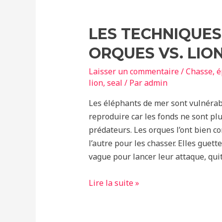
d’orques
LES TECHNIQUES 
ORQUES VS. LIO
Laisser un commentaire
/
Chasse
,
é
lion
,
seal
/ Par
admin
Les éléphants de mer sont vulnérabl
reproduire car les fonds ne sont p
prédateurs. Les orques l’ont bien c
l’autre pour les chasser. Elles guet
vague pour lancer leur attaque, quit
Les
Lire la suite »
techniques
de