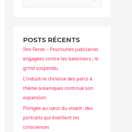
e
c
h
e
POSTS RÉCENTS
r
Iles Feroe – Poursuites judiciaires
c
engagées contre les baleiniers ; le
h
grind suspendu.
e
r
L’industrie chinoise des parcs à
thème océaniques continue son
:
expansion
Plongée au cœur du vivant : des
portraits qui éveillent les
consciences