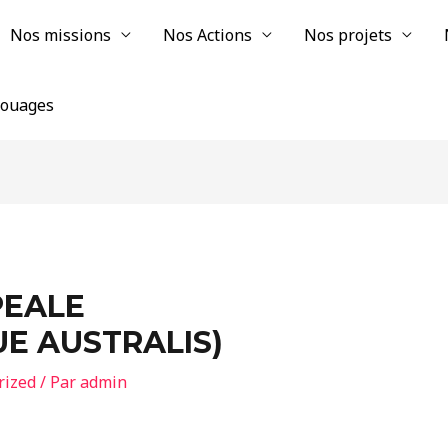
Nos missions
Nos Actions
Nos projets
chouages
PEALE
E AUSTRALIS)
rized
/ Par
admin