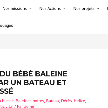
Nos missions
Nos Actions
Nos projets
chouages
DU BÉBÉ BALEINE
AR UN BATEAU ET
SSÉ
 blessé
,
Baleines noires
,
Bateau
,
Décès
,
Hélice
,
ic vital
/ Par
admin