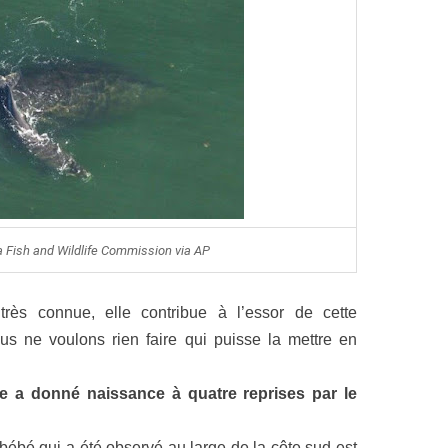
da Fish and Wildlife Commission via AP
très connue, elle contribue à l’essor de cette
us ne voulons rien faire qui puisse la mettre en
e a donné naissance à quatre reprises par le
bébé qui a été observé au large de la côte sud-est