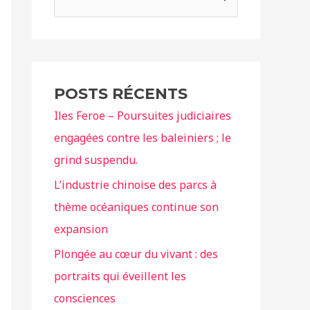
e
c
h
e
POSTS RÉCENTS
r
Iles Feroe – Poursuites judiciaires
c
engagées contre les baleiniers ; le
h
grind suspendu.
e
r
L’industrie chinoise des parcs à
thème océaniques continue son
:
expansion
Plongée au cœur du vivant : des
portraits qui éveillent les
consciences