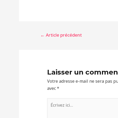
Navigation
←
Article précédent
de
l’article
Laisser un commen
Votre adresse e-mail ne sera pas pu
avec
*
Écrivez
ici…