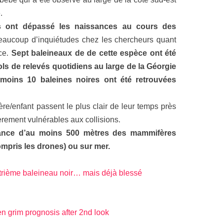
.
es ont dépassé les naissances au cours des
eaucoup d’inquiétudes chez les chercheurs quant
èce.
Sept baleineaux de de cette espèce ont été
vols de relevés quotidiens au large de la Géorgie
 moins 10 baleines noires ont été retrouvées
e/enfant passent le plus clair de leur temps près
ièrement vulnérables aux collisions.
stance d’au moins 500 mètres des mammifères
compris les drones) ou sur mer.
rième baleineau noir… mais déjà blessé
en grim prognosis after 2nd look