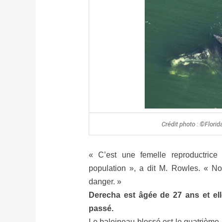
Crédit photo : ©Flori
« C’est une femelle reproductrice 
population », a dit M. Rowles. « No
danger. »
Derecha est âgée de 27 ans et ell
passé.
Le baleineau blessé est le quatrième 