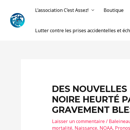
Aller
L’association C’est Assez!
Boutique
au
contenu
Lutter contre les prises accidentelles et é
DES NOUVELLES 
NOIRE HEURTÉ P
GRAVEMENT BLE
Laisser un commentaire
/
Baleineau
mortalité
,
Naissance
,
NOAA
,
Pronost