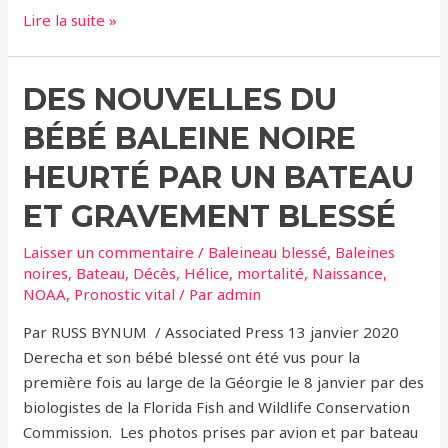
Baleines
Lire la suite »
noires
de
DES NOUVELLES DU
l’Atlantique
Nord
BÉBÉ BALEINE NOIRE
–
2
HEURTÉ PAR UN BATEAU
nouveau-
ET GRAVEMENT BLESSÉ
nés
observés
Laisser un commentaire
/
Baleineau blessé
,
Baleines
au
noires
,
Bateau
,
Décès
,
Hélice
,
mortalité
,
Naissance
,
large
NOAA
,
Pronostic vital
/ Par
admin
des
Par RUSS BYNUM / Associated Press 13 janvier 2020
côtes
Derecha et son bébé blessé ont été vus pour la
américaines.
première fois au large de la Géorgie le 8 janvier par des
biologistes de la Florida Fish and Wildlife Conservation
Commission. Les photos prises par avion et par bateau