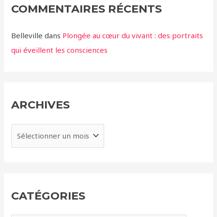
COMMENTAIRES RÉCENTS
Belleville
dans
Plongée au cœur du vivant : des portraits
qui éveillent les consciences
ARCHIVES
A
r
c
h
i
CATÉGORIES
v