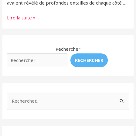
avaient révélé de profondes entailles de chaque côté …
Des
Lire la suite »
nouvelles
du
bébé
baleine
Rechercher
noire
RECHERCHER
heurté
par
un
bateau
et
R
gravement
e
blessé
c
h
e