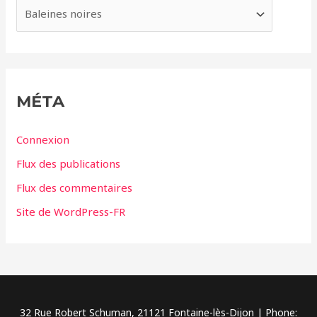
e
C
s
a
t
é
g
MÉTA
o
r
Connexion
i
Flux des publications
e
Flux des commentaires
s
Site de WordPress-FR
32 Rue Robert Schuman, 21121 Fontaine-lès-Dijon | Phone: