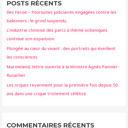
POSTS RÉCENTS
r
Iles Feroe – Poursuites judiciaires engagées contre les
c
baleiniers ; le grind suspendu.
h
L’industrie chinoise des parcs à thème océaniques
e
continue son expansion
r
Plongée au cœur du vivant : des portraits qui éveillent
:
les consciences
Marineland, lettre ouverte à la Ministre Agnès Pannier-
Runacher
Les orques reviennent pour la première fois depuis 50
ans dans une crique tristement célèbre
COMMENTAIRES RÉCENTS