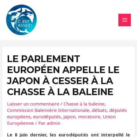
Aller
au
contenu
MAI
MEN
LE PARLEMENT
EUROPÉEN APPELLE LE
JAPON À CESSER À LA
CHASSE À LA BALEINE
Laisser un commentaire
/
Chasse à la baleine
,
Commission Baleinière Internationale
,
débats
,
députés
européens
,
eurodéputés
,
Japon
,
moratoire
,
Union
Européenne
/ Par
admin
Le 8 juin dernier, les eurodéputés ont interpellé le