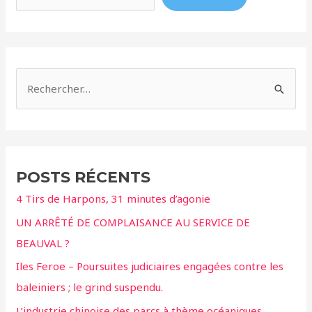
R
e
c
h
e
POSTS RÉCENTS
r
4 Tirs de Harpons, 31 minutes d’agonie
c
UN ARRÊTÉ DE COMPLAISANCE AU SERVICE DE
h
BEAUVAL ?
e
r
Iles Feroe – Poursuites judiciaires engagées contre les
baleiniers ; le grind suspendu.
:
L’industrie chinoise des parcs à thème océaniques