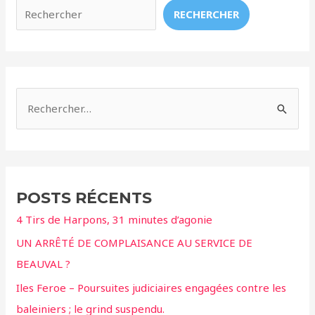
RECHERCHER
R
e
c
h
e
POSTS RÉCENTS
r
4 Tirs de Harpons, 31 minutes d’agonie
c
UN ARRÊTÉ DE COMPLAISANCE AU SERVICE DE
h
BEAUVAL ?
e
r
Iles Feroe – Poursuites judiciaires engagées contre les
baleiniers ; le grind suspendu.