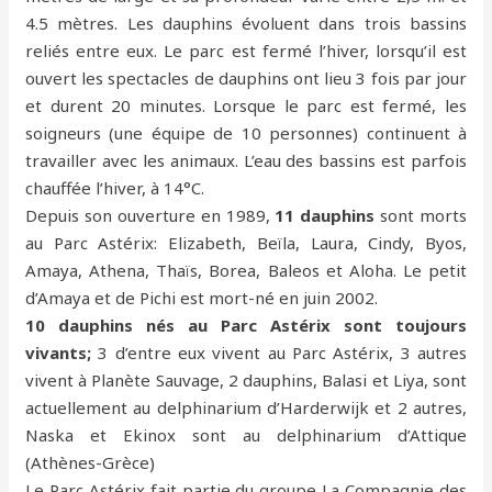
4.5 mètres. Les dauphins évoluent dans trois bassins
reliés entre eux. Le parc est fermé l’hiver, lorsqu’il est
ouvert les spectacles de dauphins ont lieu 3 fois par jour
et durent 20 minutes. Lorsque le parc est fermé, les
soigneurs (une équipe de 10 personnes) continuent à
travailler avec les animaux. L’eau des bassins est parfois
chauffée l’hiver, à 14°C.
Depuis son ouverture en 1989,
11 dauphins
sont morts
au Parc Astérix: Elizabeth, Beïla, Laura, Cindy, Byos,
Amaya, Athena, Thaïs, Borea, Baleos et Aloha. Le petit
d’Amaya et de Pichi est mort-né en juin 2002.
10 dauphins nés au Parc Astérix sont toujours
vivants;
3 d’entre eux vivent au Parc Astérix, 3 autres
vivent à Planète Sauvage, 2 dauphins, Balasi et Liya, sont
actuellement au delphinarium d’Harderwijk et 2 autres,
Naska et Ekinox sont au delphinarium d’Attique
(Athènes-Grèce)
Le Parc Astérix fait partie du groupe La Compagnie des