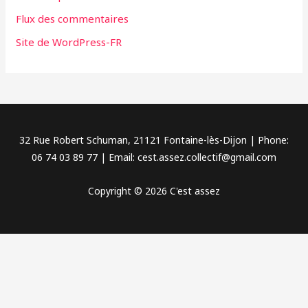
e
Flux des commentaires
s
Site de WordPress-FR
32 Rue Robert Schuman, 21121 Fontaine-lès-Dijon | Phone:
06 74 03 89 77 | Email: cest.assez.collectif@gmail.com
Copyright © 2026 C'est assez