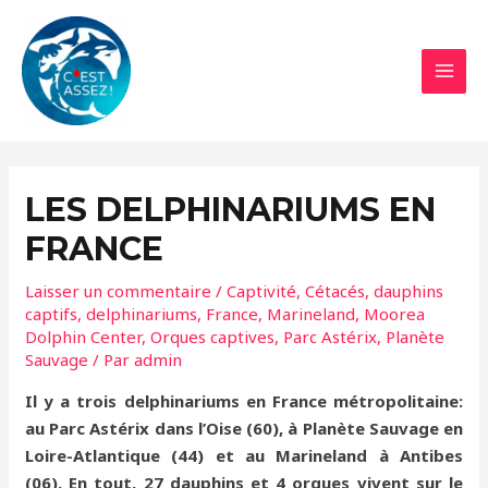
Aller
au
contenu
MAI
MEN
LES DELPHINARIUMS EN
FRANCE
Laisser un commentaire
/
Captivité
,
Cétacés
,
dauphins
captifs
,
delphinariums
,
France
,
Marineland
,
Moorea
Dolphin Center
,
Orques captives
,
Parc Astérix
,
Planète
Sauvage
/ Par
admin
Il y a trois delphinariums en France métropolitaine:
au Parc Astérix dans l’Oise (60), à Planète Sauvage en
Loire-Atlantique (44) et au Marineland à Antibes
(06). En tout, 27 dauphins et 4 orques vivent sur le