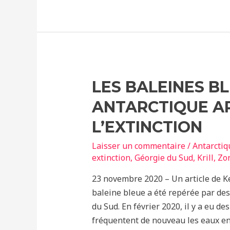
à
proximité
des
orques
résidentes
du
LES BALEINES B
Sud
ANTARCTIQUE AP
les
empêcherait
L’EXTINCTION
de
Laisser un commentaire
/
Antarctiq
s’alimenter,
extinction
,
Géorgie du Sud
,
Krill
,
Zon
en
particulier
23 novembre 2020 – Un article de Ke
pour
baleine bleue a été repérée par des 
les
du Sud. En février 2020, il y a eu d
femelles.
fréquentent de nouveau les eaux ent