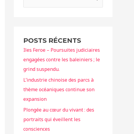
e
c
h
e
POSTS RÉCENTS
r
Iles Feroe – Poursuites judiciaires
c
engagées contre les baleiniers ; le
h
grind suspendu.
e
r
L’industrie chinoise des parcs à
thème océaniques continue son
:
expansion
Plongée au cœur du vivant : des
portraits qui éveillent les
consciences