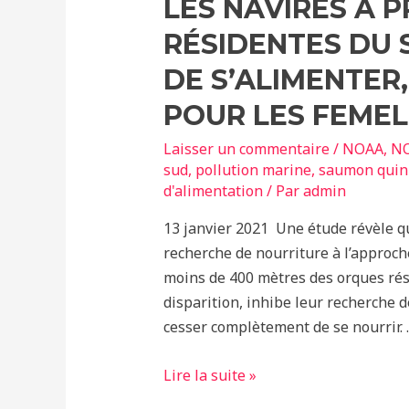
LES NAVIRES À 
RÉSIDENTES DU 
DE S’ALIMENTER,
POUR LES FEMEL
Laisser un commentaire
/
NOAA
,
NO
sud
,
pollution marine
,
saumon quin
d'alimentation
/ Par
admin
13 janvier 2021 Une étude révèle q
recherche de nourriture à l’approche
moins de 400 mètres des orques rés
disparition, inhibe leur recherche 
cesser complètement de se nourrir.
Les
Lire la suite »
navires