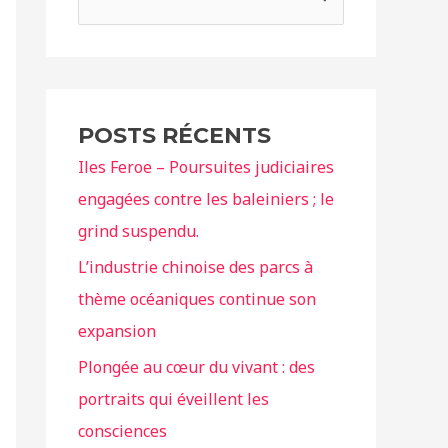
e
c
h
e
POSTS RÉCENTS
r
Iles Feroe – Poursuites judiciaires
c
engagées contre les baleiniers ; le
h
grind suspendu.
e
r
L’industrie chinoise des parcs à
thème océaniques continue son
:
expansion
Plongée au cœur du vivant : des
portraits qui éveillent les
consciences