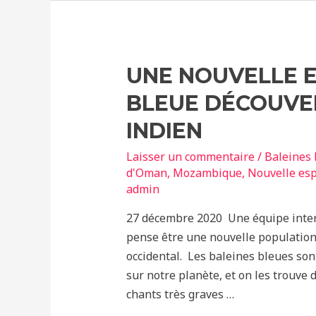
retrouvés
morts
sur
une
UNE NOUVELLE E
plage
BLEUE DÉCOUVE
du
Mozambique
INDIEN
Laisser un commentaire
/
Baleines 
d'Oman
,
Mozambique
,
Nouvelle es
admin
27 décembre 2020 Une équipe intern
pense être une nouvelle population
occidental. Les baleines bleues son
sur notre planète, et on les trouve 
chants très graves …