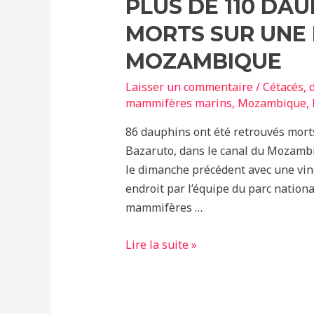
PLUS DE 110 DA
MORTS SUR UNE
MOZAMBIQUE
Laisser un commentaire
/
Cétacés
,
mammifères marins
,
Mozambique
,
86 dauphins ont été retrouvés morts 
Bazaruto, dans le canal du Mozambi
le dimanche précédent avec une vin
endroit par l’équipe du parc national
mammifères …
Plus
Lire la suite »
de
110
dauphins