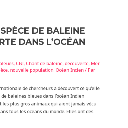
SPÈCE DE BALEINE
RTE DANS L’OCÉAN
bleues
,
CBI
,
Chant de baleine
,
découverte
,
Mer
pèce
,
nouvelle population
,
Océan Incien
/ Par
ationale de chercheurs a découvert ce qu’elle
 de baleines bleues dans l’océan Indien
t les plus gros animaux qui aient jamais vécu
dans tous les océans du monde. Elles ont des