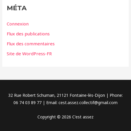
g
MÉTA
o
r
Connexion
i
Flux des publications
e
Flux des commentaires
s
Site de WordPress-FR
32 Rue Robert Schuman, 21121 Fontaine-lès-Dijon | Phone:
06 74 03 89 77 | Email: cest.assez.collectif@gmail.com
Copyright © 2026 C'est assez