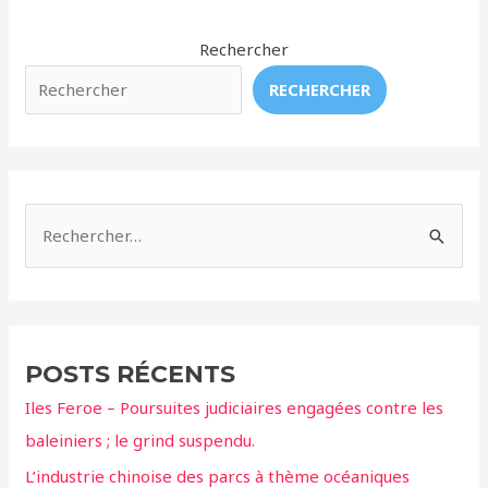
de
baleine
Rechercher
bleue
RECHERCHER
découverte
dans
l’océan
Indien
R
e
c
h
e
POSTS RÉCENTS
r
Iles Feroe – Poursuites judiciaires engagées contre les
c
baleiniers ; le grind suspendu.
h
L’industrie chinoise des parcs à thème océaniques
e