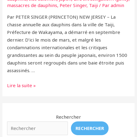
précédent
massacres de dauphins
,
Peter Singer
,
Taiji
/ Par
admin
Par PETER SINGER (PRINCETON) NEW JERSEY – La
chasse annuelle aux dauphins dans la ville de Taiji,
Préfecture de Wakayama, a démarré en septembre
dernier. D’ici le mois de mars, et malgré les
condamnations internationales et les critiques
grandissantes au sein du peuple japonais, environ 1500
dauphins seront regroupés dans une baie étroite puis
assassinés. …
Les
Lire la suite »
conséquences
mortelles
d’une
mauvaise
Rechercher
classification
RECHERCHER
des