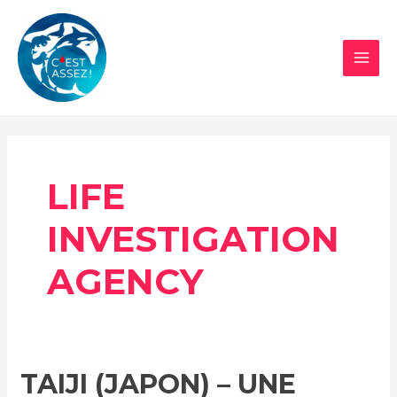
Aller
au
contenu
MAI
MEN
LIFE
INVESTIGATION
AGENCY
TAIJI (JAPON) – UNE