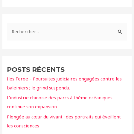
dauphins
R
e
c
h
e
POSTS RÉCENTS
r
Iles Feroe – Poursuites judiciaires engagées contre les
c
baleiniers ; le grind suspendu.
h
L’industrie chinoise des parcs à thème océaniques
e
continue son expansion
r
Plongée au cœur du vivant : des portraits qui éveillent
:
les consciences