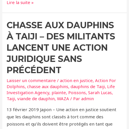
Taiji
Lire la suite »
(Japon)
–
CHASSE AUX DAUPHINS
Une
baleine
À TAIJI – DES MILITANTS
de
Minke
LANCENT UNE ACTION
coincée
JURIDIQUE SANS
depuis
plus
PRÉCÉDENT
de
Laisser un commentaire
/
action en justice
,
Action For
12
Dolphins
,
chasse aux dauphins
,
dauphins de Taiji
,
Life
jours
Investigation Agency
,
plainte
,
Poissons
,
Sarah Lucas
,
dans
Taiji
,
viande de dauphin
,
WAZA
/ Par
admin
des
13 février 2019 Japon – Une action en justice soutient
filets
que les dauphins sont classés à tort comme des
de
poissons et qu’ils doivent être protégés en tant que
pêche