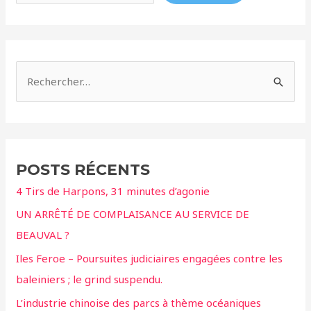
R
e
c
h
e
POSTS RÉCENTS
r
4 Tirs de Harpons, 31 minutes d’agonie
c
UN ARRÊTÉ DE COMPLAISANCE AU SERVICE DE
h
BEAUVAL ?
e
r
Iles Feroe – Poursuites judiciaires engagées contre les
baleiniers ; le grind suspendu.
:
L’industrie chinoise des parcs à thème océaniques