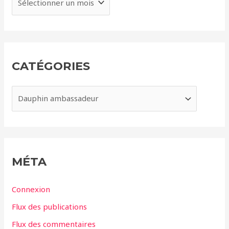
r
c
h
i
CATÉGORIES
v
e
C
s
a
t
é
g
MÉTA
o
r
Connexion
i
Flux des publications
e
Flux des commentaires