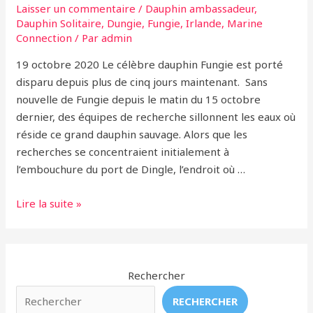
Laisser un commentaire
/
Dauphin ambassadeur
,
Dauphin Solitaire
,
Dungie
,
Fungie
,
Irlande
,
Marine
Connection
/ Par
admin
19 octobre 2020 Le célèbre dauphin Fungie est porté
disparu depuis plus de cinq jours maintenant. Sans
nouvelle de Fungie depuis le matin du 15 octobre
dernier, des équipes de recherche sillonnent les eaux où
réside ce grand dauphin sauvage. Alors que les
recherches se concentraient initialement à
l’embouchure du port de Dingle, l’endroit où …
Inquiétude
Lire la suite »
au
sujet
de
Fungie
Rechercher
le
RECHERCHER
dauphin