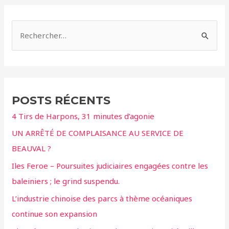
R
e
c
h
e
POSTS RÉCENTS
r
4 Tirs de Harpons, 31 minutes d’agonie
c
UN ARRÊTÉ DE COMPLAISANCE AU SERVICE DE
h
BEAUVAL ?
e
r
Iles Feroe – Poursuites judiciaires engagées contre les
baleiniers ; le grind suspendu.
:
L’industrie chinoise des parcs à thème océaniques
continue son expansion