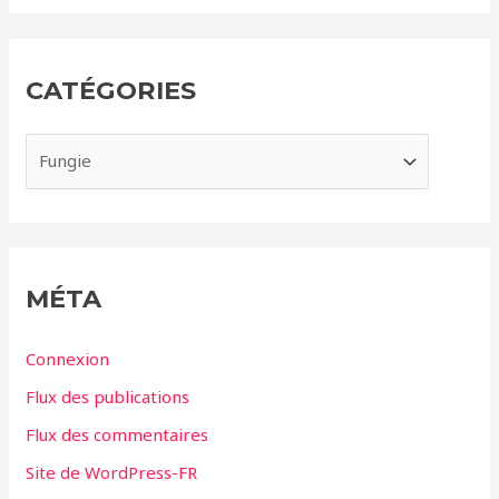
c
h
i
CATÉGORIES
v
e
C
s
a
t
é
g
MÉTA
o
r
Connexion
i
Flux des publications
e
Flux des commentaires
s
Site de WordPress-FR