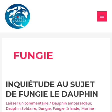
Aller
au
contenu
MAI
MEN
FUNGIE
INQUIÉTUDE AU SUJET
DE FUNGIE LE DAUPHIN
Laisser un commentaire
/
Dauphin ambassadeur
,
Dauphin Solitaire
,
Dungie
,
Fungie
,
Irlande
,
Marine