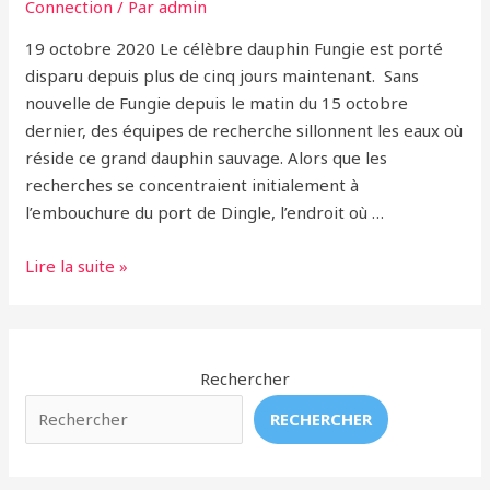
Connection
/ Par
admin
19 octobre 2020 Le célèbre dauphin Fungie est porté
disparu depuis plus de cinq jours maintenant. Sans
nouvelle de Fungie depuis le matin du 15 octobre
dernier, des équipes de recherche sillonnent les eaux où
réside ce grand dauphin sauvage. Alors que les
recherches se concentraient initialement à
l’embouchure du port de Dingle, l’endroit où …
Inquiétude
Lire la suite »
au
sujet
de
Fungie
Rechercher
le
RECHERCHER
dauphin