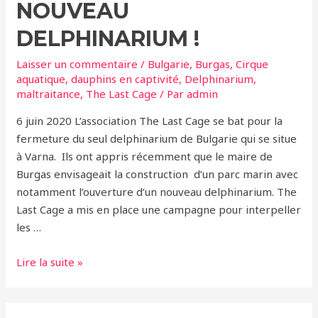
NOUVEAU
DELPHINARIUM !
Laisser un commentaire
/
Bulgarie
,
Burgas
,
Cirque
aquatique
,
dauphins en captivité
,
Delphinarium
,
maltraitance
,
The Last Cage
/ Par
admin
6 juin 2020 L’association The Last Cage se bat pour la
fermeture du seul delphinarium de Bulgarie qui se situe
à Varna. Ils ont appris récemment que le maire de
Burgas envisageait la construction d’un parc marin avec
notamment l’ouverture d’un nouveau delphinarium. The
Last Cage a mis en place une campagne pour interpeller
les …
Bulgarie
Lire la suite »
–
Empêchons
la