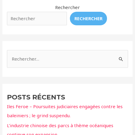
construction
Rechercher
d’un
RECHERCHER
nouveau
delphinarium
!
R
e
c
h
e
POSTS RÉCENTS
r
Iles Feroe – Poursuites judiciaires engagées contre les
c
baleiniers ; le grind suspendu.
h
L’industrie chinoise des parcs à thème océaniques
e
continue son expansion