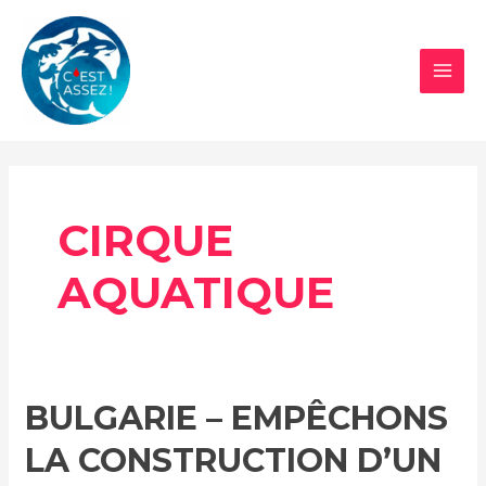
Aller
au
contenu
MAI
MEN
CIRQUE
AQUATIQUE
BULGARIE – EMPÊCHONS
LA CONSTRUCTION D’UN