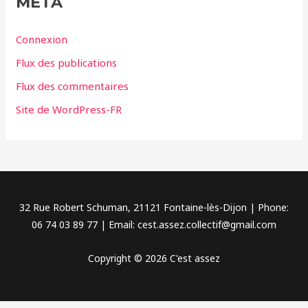
MÉTA
o
r
Connexion
i
Flux des publications
e
Flux des commentaires
s
Site de WordPress-FR
32 Rue Robert Schuman, 21121 Fontaine-lès-Dijon | Phone:
06 74 03 89 77 | Email: cest.assez.collectif@gmail.com
Copyright © 2026 C'est assez