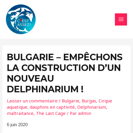
Aller
au
contenu
MAI
MEN
BULGARIE – EMPÊCHONS
LA CONSTRUCTION D’UN
NOUVEAU
DELPHINARIUM !
Laisser un commentaire
/
Bulgarie
,
Burgas
,
Cirque
aquatique
,
dauphins en captivité
,
Delphinarium
,
maltraitance
,
The Last Cage
/ Par
admin
6 juin 2020