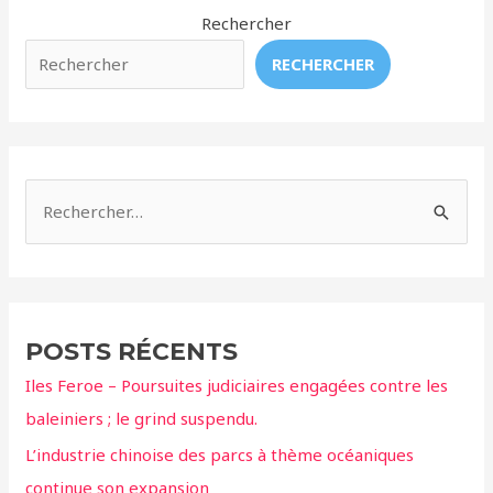
Rechercher
RECHERCHER
R
e
c
h
e
POSTS RÉCENTS
r
Iles Feroe – Poursuites judiciaires engagées contre les
c
baleiniers ; le grind suspendu.
h
L’industrie chinoise des parcs à thème océaniques
e
continue son expansion
r