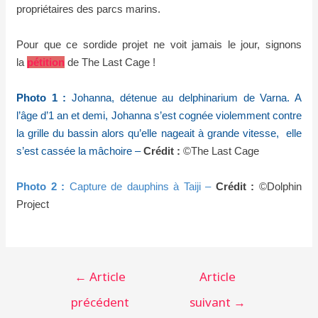
propriétaires des parcs marins.
Pour que ce sordide projet ne voit jamais le jour, signons
la
pétition
de The Last Cage !
Photo 1 :
Johanna, détenue au delphinarium de Varna. A
l’âge d’1 an et demi, Johanna s’est cognée violemment contre
la grille du bassin alors qu’elle nageait à grande vitesse, elle
s’est cassée la mâchoire –
Crédit :
©The Last Cage
Photo 2 :
Capture de dauphins à Taiji –
Crédit :
©Dolphin
Project
Navigation
←
Article
Article
de
précédent
suivant
→
l’article