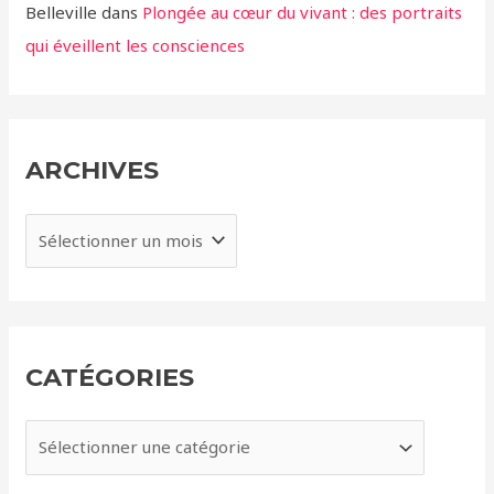
Belleville
dans
Plongée au cœur du vivant : des portraits
qui éveillent les consciences
ARCHIVES
A
r
c
h
i
CATÉGORIES
v
e
C
s
a