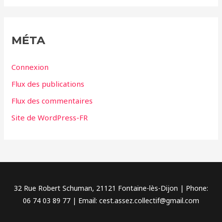
t
é
g
MÉTA
o
r
Connexion
i
Flux des publications
e
Flux des commentaires
s
Site de WordPress-FR
32 Rue Robert Schuman, 21121 Fontaine-lès-Dijon | Phone:
06 74 03 89 77 | Email: cest.assez.collectif@gmail.com