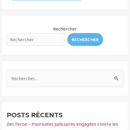
Rechercher
RECHERCHER
R
e
c
h
e
POSTS RÉCENTS
r
Iles Feroe – Poursuites judiciaires engagées contre les
c