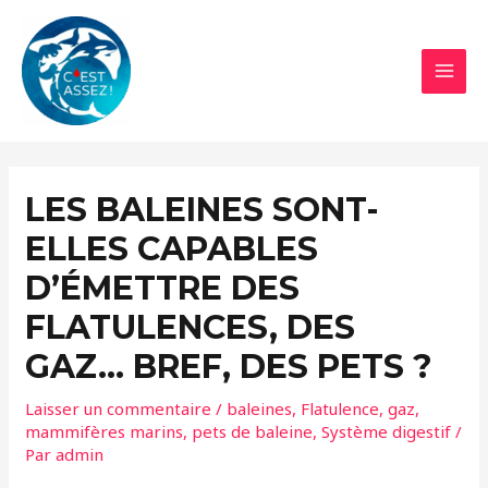
Aller
au
contenu
MAI
MEN
LES BALEINES SONT-
ELLES CAPABLES
D’ÉMETTRE DES
FLATULENCES, DES
GAZ… BREF, DES PETS ?
Laisser un commentaire
/
baleines
,
Flatulence
,
gaz
,
mammifères marins
,
pets de baleine
,
Système digestif
/
Par
admin