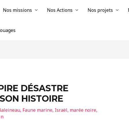
Nos missions
Nos Actions
Nos projets
chouages
 PIRE DÉSASTRE
SON HISTOIRE
Baleineau
,
Faune marine
,
Israël
,
marée noire
,
in