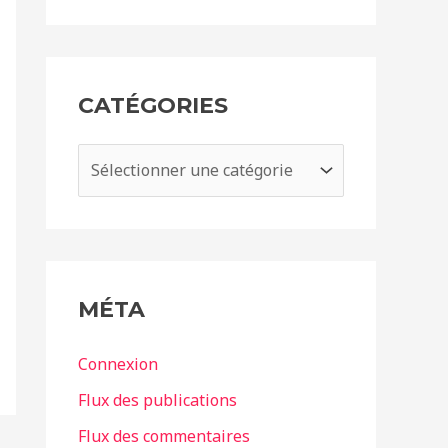
c
h
i
CATÉGORIES
v
e
C
s
a
t
é
g
MÉTA
o
r
Connexion
i
Flux des publications
e
Flux des commentaires
s