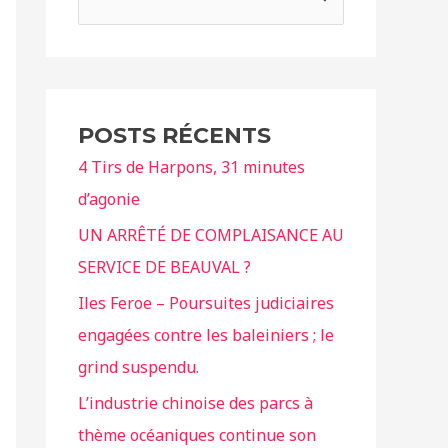
e
c
h
e
POSTS RÉCENTS
r
4 Tirs de Harpons, 31 minutes
c
d’agonie
h
e
UN ARRÊTÉ DE COMPLAISANCE AU
r
SERVICE DE BEAUVAL ?
Iles Feroe – Poursuites judiciaires
:
engagées contre les baleiniers ; le
grind suspendu.
L’industrie chinoise des parcs à
thème océaniques continue son