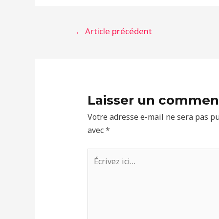
Navigation
←
Article précédent
de
l’article
Laisser un commen
Votre adresse e-mail ne sera pas pu
avec
*
Écrivez
ici…