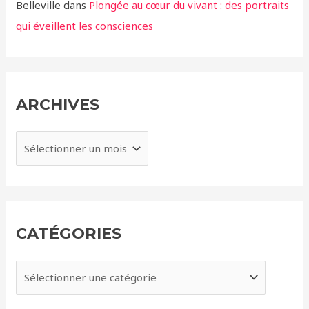
Belleville
dans
Plongée au cœur du vivant : des portraits
qui éveillent les consciences
ARCHIVES
A
r
c
h
i
CATÉGORIES
v
e
C
s
a