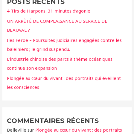
POSTS RÉCENTS
r
4 Tirs de Harpons, 31 minutes d’agonie
c
UN ARRÊTÉ DE COMPLAISANCE AU SERVICE DE
h
BEAUVAL ?
e
r
Iles Feroe – Poursuites judiciaires engagées contre les
baleiniers ; le grind suspendu.
:
L’industrie chinoise des parcs à thème océaniques
continue son expansion
Plongée au cœur du vivant : des portraits qui éveillent
les consciences
COMMENTAIRES RÉCENTS
Belleville
sur
Plongée au cœur du vivant : des portraits