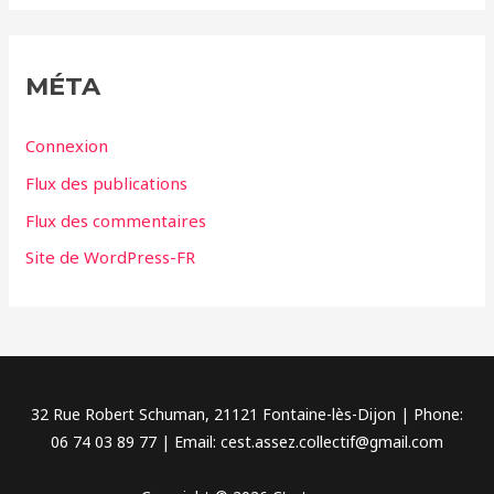
t
é
g
MÉTA
o
r
Connexion
i
Flux des publications
e
Flux des commentaires
s
Site de WordPress-FR
32 Rue Robert Schuman, 21121 Fontaine-lès-Dijon | Phone:
06 74 03 89 77 | Email: cest.assez.collectif@gmail.com