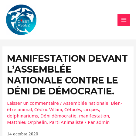
Aller
au
contenu
MAI
MEN
MANIFESTATION DEVANT
L’ASSEMBLÉE
NATIONALE CONTRE LE
DÉNI DE DÉMOCRATIE.
Laisser un commentaire
/
Assemblée nationale
,
Bien-
être animal
,
Cédric Villani
,
Cétacés
,
cirques
,
delphinariums
,
Déni démocratie
,
manifestation
,
Matthieu Orphelin
,
Parti Animaliste
/ Par
admin
14 octobre 2020