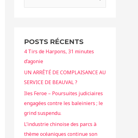
e
c
h
e
POSTS RÉCENTS
r
4 Tirs de Harpons, 31 minutes
c
d’agonie
h
e
UN ARRÊTÉ DE COMPLAISANCE AU
r
SERVICE DE BEAUVAL ?
Iles Feroe – Poursuites judiciaires
:
engagées contre les baleiniers ; le
grind suspendu.
L’industrie chinoise des parcs à
thème océaniques continue son