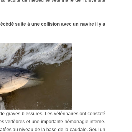
la faculté de médecine vétérinaire de l’université
décédé suite à une collision avec un navire il y a
de graves blessures. Les vétérinaires ont constaté
s vertèbres et une importante hémorragie interne.
tatées au niveau de la base de la caudale. Seul un