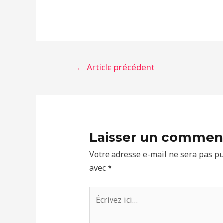
Navigation
←
Article précédent
de
l’article
Laisser un commen
Votre adresse e-mail ne sera pas pu
avec
*
Écrivez
ici…