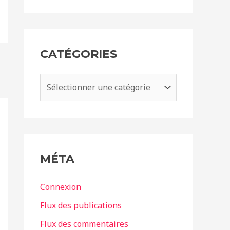
c
h
i
CATÉGORIES
v
e
C
s
a
t
é
g
MÉTA
o
r
Connexion
i
Flux des publications
e
Flux des commentaires
s