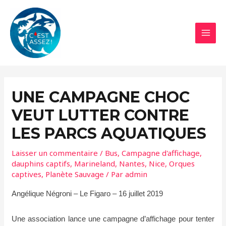
Aller
au
contenu
MAI
MEN
UNE CAMPAGNE CHOC
VEUT LUTTER CONTRE
LES PARCS AQUATIQUES
Laisser un commentaire
/
Bus
,
Campagne d'affichage
,
dauphins captifs
,
Marineland
,
Nantes
,
Nice
,
Orques
captives
,
Planète Sauvage
/ Par
admin
Angélique Négroni – Le Figaro – 16 juillet 2019
Une association lance une campagne d’affichage pour tenter