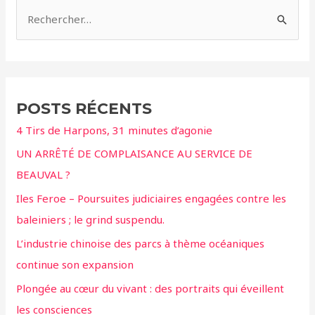
R
e
c
h
e
POSTS RÉCENTS
r
4 Tirs de Harpons, 31 minutes d’agonie
c
UN ARRÊTÉ DE COMPLAISANCE AU SERVICE DE
h
BEAUVAL ?
e
r
Iles Feroe – Poursuites judiciaires engagées contre les
baleiniers ; le grind suspendu.
:
L’industrie chinoise des parcs à thème océaniques
continue son expansion
Plongée au cœur du vivant : des portraits qui éveillent
les consciences