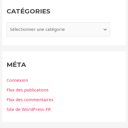
i
CATÉGORIES
v
e
C
s
a
t
é
g
MÉTA
o
r
Connexion
i
Flux des publications
e
Flux des commentaires
s
Site de WordPress-FR