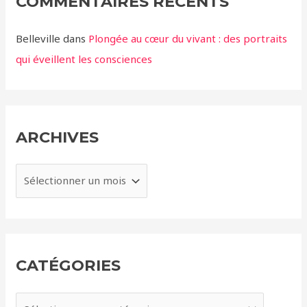
COMMENTAIRES RÉCENTS
Belleville
dans
Plongée au cœur du vivant : des portraits
qui éveillent les consciences
ARCHIVES
A
r
c
h
i
CATÉGORIES
v
e
C