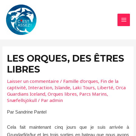
Aller
au
contenu
MAI
MEN
LES ORQUES, DES ÊTRES
LIBRES
Laisser un commentaire
/
Famille d'orques
,
Fin de la
captivité
,
Interaction
,
Islande
,
Laki Tours
,
Liberté
,
Orca
Guardians Iceland
,
Orques libres
,
Parcs Marins
,
Snæfellsjökull
/ Par
admin
Par Sandrine Pantel
Cela fait maintenant cinq jours que je suis arrivée à
Grundarfjörður et les trois sorties en bateau que nous avons