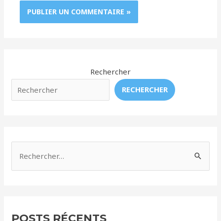
Rechercher
RECHERCHER
R
e
c
h
e
POSTS RÉCENTS