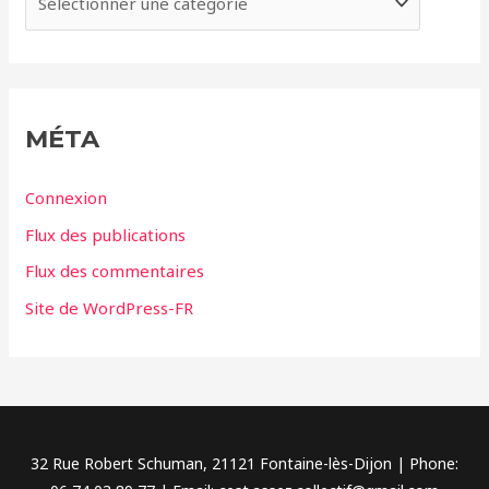
s
a
t
é
g
MÉTA
o
r
Connexion
i
Flux des publications
e
Flux des commentaires
s
Site de WordPress-FR
32 Rue Robert Schuman, 21121 Fontaine-lès-Dijon | Phone: