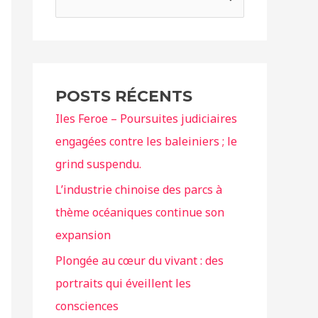
e
c
h
e
POSTS RÉCENTS
r
Iles Feroe – Poursuites judiciaires
c
engagées contre les baleiniers ; le
h
grind suspendu.
e
r
L’industrie chinoise des parcs à
thème océaniques continue son
:
expansion
Plongée au cœur du vivant : des
portraits qui éveillent les
consciences