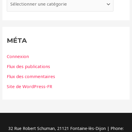
C
s
a
t
é
g
MÉTA
o
r
Connexion
i
Flux des publications
e
Flux des commentaires
s
Site de WordPress-FR
32 Rue Robert Schuman, 21121 Fontaine-lès-Dijon | Phone: