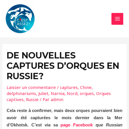
Aller
au
contenu
MAI
MEN
DE NOUVELLES
CAPTURES D’ORQUES EN
RUSSIE?
Laisser un commentaire
/
captures
,
Chine
,
delphinariums
,
Juliet
,
Narnia
,
Nord
,
orques
,
Orques
captives
,
Russie
/ Par
admin
Cela reste à confirmer, mais deux orques pourraient bien
avoir été capturées le mois dernier dans la Mer
d’Okhotsk. C’est via sa
page Facebook
que
Russian