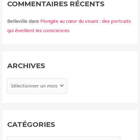
COMMENTAIRES RÉCENTS
Belleville
dans
Plongée au cœur du vivant : des portraits
qui éveillent les consciences
ARCHIVES
A
r
c
h
i
CATÉGORIES
v
e