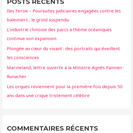
POSTS RÉCENTS
r
Iles Feroe – Poursuites judiciaires engagées contre les
c
baleiniers ; le grind suspendu.
h
L’industrie chinoise des parcs à thème océaniques
e
continue son expansion
r
Plongée au cœur du vivant : des portraits qui éveillent
:
les consciences
Marineland, lettre ouverte à la Ministre Agnès Pannier-
Runacher
Les orques reviennent pour la première fois depuis 50
ans dans une crique tristement célèbre
COMMENTAIRES RÉCENTS