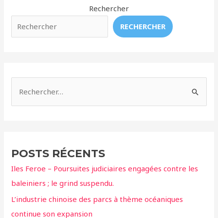
Rechercher
RECHERCHER
R
e
c
h
e
POSTS RÉCENTS
r
Iles Feroe – Poursuites judiciaires engagées contre les
c
baleiniers ; le grind suspendu.
h
L’industrie chinoise des parcs à thème océaniques
e
continue son expansion
r