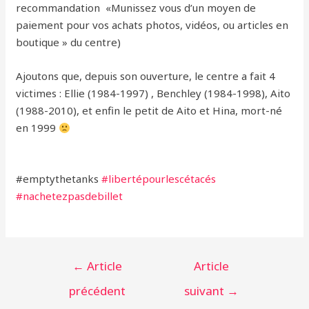
recommandation «Munissez vous d’un moyen de
paiement pour vos achats photos, vidéos, ou articles en
boutique » du centre)
Ajoutons que, depuis son ouverture, le centre a fait 4
victimes : Ellie (1984-1997) , Benchley (1984-1998), Aito
(1988-2010), et enfin le petit de Aito et Hina, mort-né
en 1999
#‎
emptythetanks‬
‪#‎
libertépourlescétacés‬
‪#‎
nachetezpasdebillet‬
Navigation
←
Article
Article
de
précédent
suivant
→
l’article