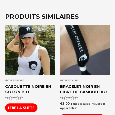
PRODUITS SIMILAIRES
Accessoires
Accessoires
CASQUETTE NOIRE EN
BRACELET NOIR EN
COTON BIO
FIBRE DE BAMBOU BIO
€
3.00
Note
Note
Taxes locales incluses (si
0
0
LIRE LA SUITE
applicables)
sur
sur
5
5