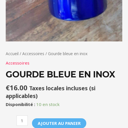
Accueil
/
Accessoires
/ Gourde bleue en inox
Accessoires
GOURDE BLEUE EN INOX
€
16.00
Taxes locales incluses (si
applicables)
Disponibilité :
10 en stock
quantité
AJOUTER AU PANIER
de