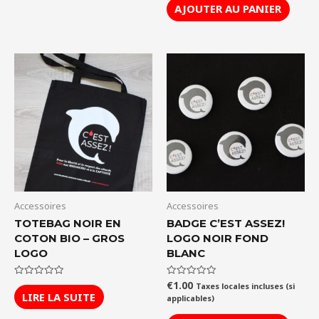
AJOUTER AU PANIER
Accessoires
Accessoires
TOTEBAG NOIR EN
BADGE C’EST ASSEZ!
COTON BIO – GROS
LOGO NOIR FOND
LOGO
BLANC
€
1.00
Note
Note
Taxes locales incluses (si
0
0
LIRE LA SUITE
applicables)
sur
sur
5
5