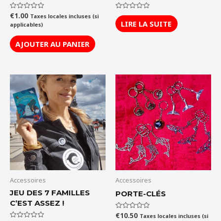
€
1.00
Note
Note
Taxes locales incluses (si
0
0
LIRE LA SUITE
applicables)
sur
sur
5
5
AJOUTER AU PANIER
Accessoires
Accessoires
JEU DES 7 FAMILLES
PORTE-CLÉS
C’EST ASSEZ !
€
10.50
Note
Taxes locales incluses (si
0