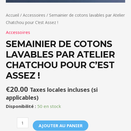
Accueil
/
Accessoires
/ Semainier de cotons lavables par Atelier
Chatchou pour C’est Assez !
Accessoires
SEMAINIER DE COTONS
LAVABLES PAR ATELIER
CHATCHOU POUR C’EST
ASSEZ !
€
20.00
Taxes locales incluses (si
applicables)
Disponibilité :
50 en stock
quantité
AJOUTER AU PANIER
de