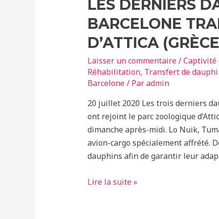
LES DERNIERS D
BARCELONE TRA
D’ATTICA (GRÈC
Laisser un commentaire
/
Captivité
Réhabilitation
,
Transfert de dauphi
Barcelone
/ Par
admin
20 juillet 2020 Les trois derniers 
ont rejoint le parc zoologique d’Atti
dimanche après-midi. Lo Nuik, Tuma
avion-cargo spécialement affrété. D
dauphins afin de garantir leur adap
Les
Lire la suite »
derniers
dauphins