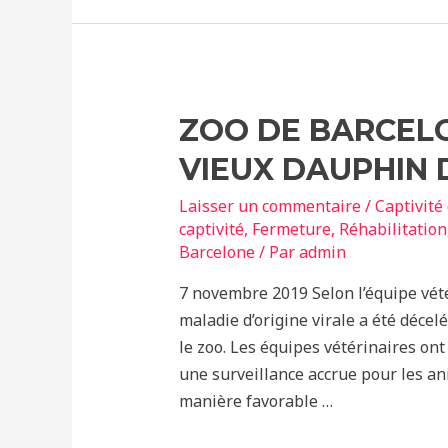
du
zoo
de
Barcelone
transférés
ZOO DE BARCELO
au
VIEUX DAUPHIN 
zoo
d’Attica
Laisser un commentaire
/
Captivité
(Grèce)
captivité
,
Fermeture
,
Réhabilitation
Barcelone
/ Par
admin
7 novembre 2019 Selon l’équipe vété
maladie d’origine virale a été déce
le zoo. Les équipes vétérinaires on
une surveillance accrue pour les an
manière favorable …