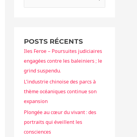
e
c
h
e
POSTS RÉCENTS
r
Iles Feroe – Poursuites judiciaires
c
engagées contre les baleiniers ; le
h
grind suspendu.
e
r
L’industrie chinoise des parcs à
thème océaniques continue son
:
expansion
Plongée au cœur du vivant : des
portraits qui éveillent les
consciences