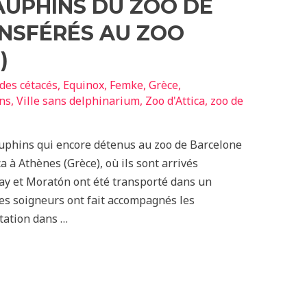
AUPHINS DU ZOO DE
NSFÉRÉS AU ZOO
E)
 des cétacés
,
Equinox
,
Femke
,
Grèce
,
ns
,
Ville sans delphinarium
,
Zoo d'Attica
,
zoo de
dauphins qui encore détenus au zoo de Barcelone
ca à Athènes (Grèce), où ils sont arrivés
y et Moratón ont été transporté dans un
es soigneurs ont fait accompagnés les
tation dans …