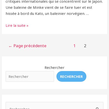
critiques internationales qui se concentrent sur le Japon.
Une baleine de Minke vient de se faire tuer et est
hissée à bord du Kato, un baleinier norvégien. …
Chasse
Lire la suite »
à
la
Baleine:
Pagination
←
Page précédente
1
2
la
des
Norvège
publications
Tue
Rechercher
Plus
de
RECHERCHER
Baleines
Que
le
Japon
et
R