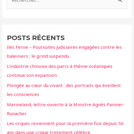
l’Islande
e
Réunis
c
h
e
POSTS RÉCENTS
r
Iles Feroe – Poursuites judiciaires engagées contre les
c
baleiniers ; le grind suspendu.
h
L’industrie chinoise des parcs à thème océaniques
e
continue son expansion
r
Plongée au cœur du vivant : des portraits qui éveillent
:
les consciences
Marineland, lettre ouverte à la Ministre Agnès Pannier-
Runacher
Les orques reviennent pour la première fois depuis 50
ans dans une crique tristement célèbre