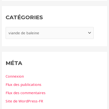
h
i
CATÉGORIES
v
e
C
s
a
t
é
g
MÉTA
o
r
Connexion
i
Flux des publications
e
Flux des commentaires
s
Site de WordPress-FR