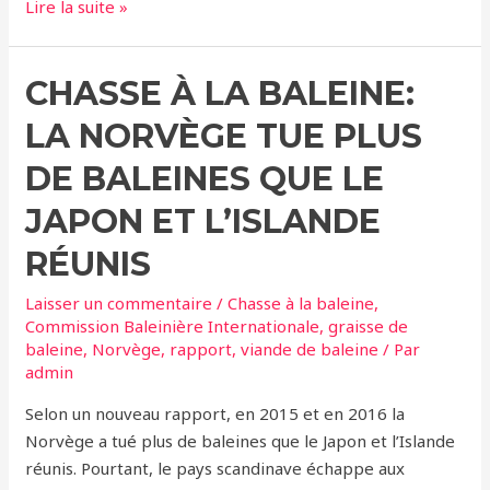
Chasse
Lire la suite »
à
la
CHASSE À LA BALEINE:
baleine
–
LA NORVÈGE TUE PLUS
La
CITES
DE BALEINES QUE LE
déclare
JAPON ET L’ISLANDE
illégale
la
RÉUNIS
pêche
Laisser un commentaire
/
Chasse à la baleine
,
au
Commission Baleinière Internationale
,
graisse de
rorqual
baleine
,
Norvège
,
rapport
,
viande de baleine
/ Par
boréal
admin
par
Selon un nouveau rapport, en 2015 et en 2016 la
le
Norvège a tué plus de baleines que le Japon et l’Islande
Japon
réunis. Pourtant, le pays scandinave échappe aux