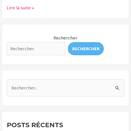
Golfe
Lire la suite »
de
Californie
–
Il
Rechercher
ne
RECHERCHER
reste
plus
que
10
vaquitas
R
.
e
c
h
e
POSTS RÉCENTS
r