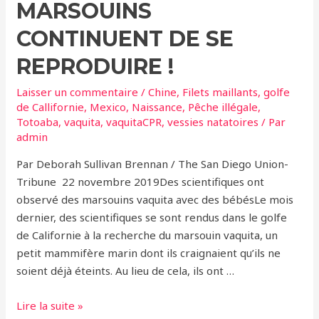
MARSOUINS
CONTINUENT DE SE
REPRODUIRE !
Laisser un commentaire
/
Chine
,
Filets maillants
,
golfe
de Callifornie
,
Mexico
,
Naissance
,
Pêche illégale
,
Totoaba
,
vaquita
,
vaquitaCPR
,
vessies natatoires
/ Par
admin
Par Deborah Sullivan Brennan / The San Diego Union-
Tribune 22 novembre 2019Des scientifiques ont
observé des marsouins vaquita avec des bébésLe mois
dernier, des scientifiques se sont rendus dans le golfe
de Californie à la recherche du marsouin vaquita, un
petit mammifère marin dont ils craignaient qu’ils ne
soient déjà éteints. Au lieu de cela, ils ont …
Un
Lire la suite »