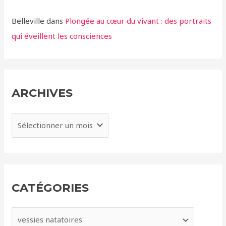
Belleville
dans
Plongée au cœur du vivant : des portraits
qui éveillent les consciences
ARCHIVES
A
r
c
h
i
CATÉGORIES
v
e
C
s