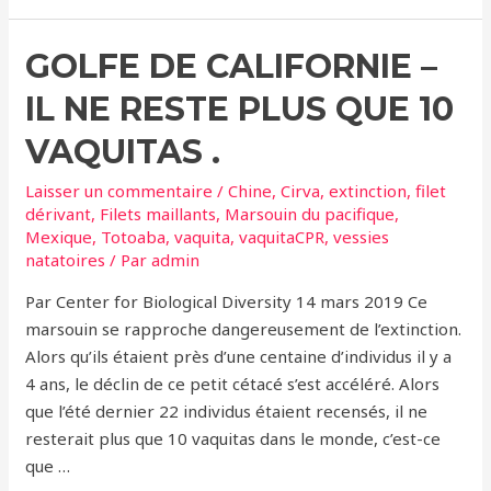
espoir
pour
GOLFE DE CALIFORNIE –
les
vaquitas,
IL NE RESTE PLUS QUE 10
les
petits
VAQUITAS .
marsouins
Laisser un commentaire
/
Chine
,
Cirva
,
extinction
,
filet
continuent
dérivant
,
Filets maillants
,
Marsouin du pacifique
,
de
Mexique
,
Totoaba
,
vaquita
,
vaquitaCPR
,
vessies
se
natatoires
/ Par
admin
reproduire
Par Center for Biological Diversity 14 mars 2019 Ce
!
marsouin se rapproche dangereusement de l’extinction.
Alors qu’ils étaient près d’une centaine d’individus il y a
4 ans, le déclin de ce petit cétacé s’est accéléré. Alors
que l’été dernier 22 individus étaient recensés, il ne
resterait plus que 10 vaquitas dans le monde, c’est-ce
que …