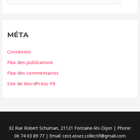
a
t
é
g
MÉTA
o
r
Connexion
i
Flux des publications
e
Flux des commentaires
s
Site de WordPress-FR
32 Rue Robert Schuman, 21121 Fontaine-lès-Dijon | Phone:
06 74 03 89 77 | Email: cest.assez.collectif@gmail.com