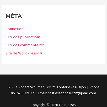
é
g
MÉTA
o
r
Connexion
i
Flux des publications
e
Flux des commentaires
s
Site de WordPress-FR
32 Rue Robert Schuman, 21121 Fontaine-lès-Dijon | Phone:
06 74 03 89 77 | Email: cest.assez.collectif@gmail.com
Copyright © 2026 C'est assez