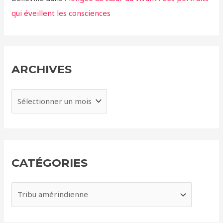
qui éveillent les consciences
ARCHIVES
A
r
c
h
i
CATÉGORIES
v
e
C
s
a
t