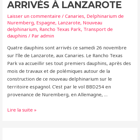
ARRIVÉS À LANZAROTE
Laisser un commentaire
/
Canaries
,
Delphinarium de
Nuremberg
,
Espagne
,
Lanzarote
,
Nouveau
delphinarium
,
Rancho Texas Park
,
Transport de
dauphins
/ Par
admin
Quatre dauphins sont arrivés ce samedi 26 novembre
sur l’île de Lanzarote, aux Canaries. Le Rancho Texas
Park va accueillir ses tout premiers dauphins, après des
mois de travaux et de polémiques autour de la
construction de ce nouveau delphinarium sur le
territoire espagnol. C’est par le vol BBD254 en
provenance de Nuremberg, en Allemagne, …
Rancho
Lire la suite »
Texas
Park:
Les