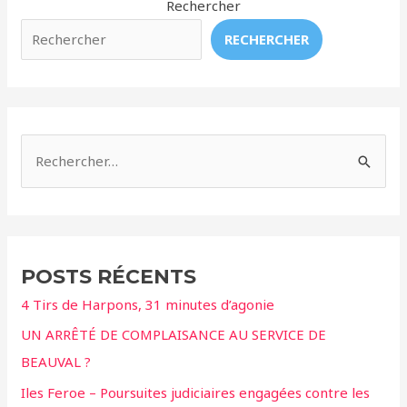
Dauphins
Rechercher
Sont
RECHERCHER
Arrivés
À
Lanzarote
R
e
c
h
e
POSTS RÉCENTS
r
4 Tirs de Harpons, 31 minutes d’agonie
c
UN ARRÊTÉ DE COMPLAISANCE AU SERVICE DE
h
BEAUVAL ?
e
r
Iles Feroe – Poursuites judiciaires engagées contre les